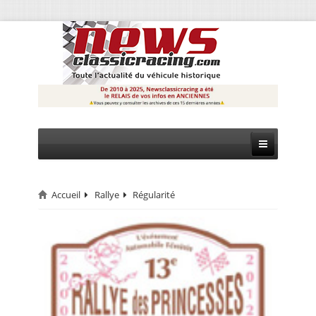
Accueil
Rallye
Régularité
CIRCUIT
RALLYE
MONTAGNE
EVÈNEMENTS