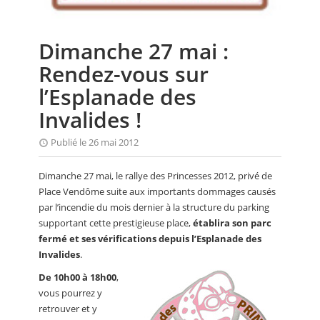
CALENDRIER
FOCUS
Dimanche 27 mai :
VIDEO
Rendez-vous sur
l’Esplanade des
ANNUAIRES
Invalides !
PETITES ANNONCES
Publié le 26 mai 2012
Dimanche 27 mai, le rallye des Princesses 2012, privé de
Place Vendôme suite aux importants dommages causés
par l’incendie du mois dernier à la structure du parking
supportant cette prestigieuse place,
établira son parc
fermé et ses vérifications depuis l’Esplanade des
Invalides
.
De 10h00 à 18h00
,
vous pourrez y
retrouver et y