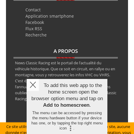
Contact
Application smartphone
Facebook
Flux RSS
Recherche
A PROPOS
News Classic Racing est le portail de l’actualité du
véhicule historique. Que ce soit en circuit, en rallye ou en
montagne, vous y retrouverez les infos VHC ou VHRS.
C’est également le calendrier des épreuves ainsi que
To add this web app to the
l’annuaire des spécialistes de la voiture ancienne, sans
home screen open the
oublier les petites annonces avec notre partenaire Classic
browser option menu and tap on
Racing Annonces.
Add to homescreen
.
The menu can be accessed by pressing
the menu hardware button if your device
has one, or by tapping the top right menu
Ce site utilise des cookies pour le bon fonctionnement du site, aucune
Mentions légales
icon
.
donnée n'est collectée à ce titre. En poursuivant votre navigation, vous