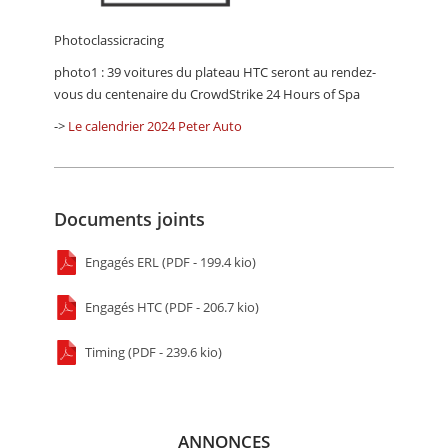
Photoclassicracing
photo1 : 39 voitures du plateau HTC seront au rendez-
vous du centenaire du CrowdStrike 24 Hours of Spa
->
Le calendrier 2024 Peter Auto
Documents joints
Engagés ERL (PDF - 199.4 kio)
Engagés HTC (PDF - 206.7 kio)
Timing (PDF - 239.6 kio)
ANNONCES