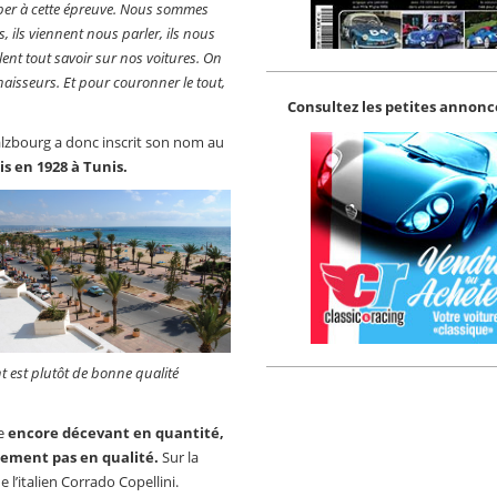
iper à cette épreuve. Nous sommes
, ils viennent nous parler, ils nous
lent tout savoir sur nos voitures. On
naisseurs. Et pour couronner le tout,
Consultez les petites annonce
alzbourg a donc inscrit son nom au
s en 1928 à Tunis.
nt est plutôt de bonne qualité
ée
encore décevant en quantité,
usement pas en qualité.
Sur la
l’italien Corrado Copellini.