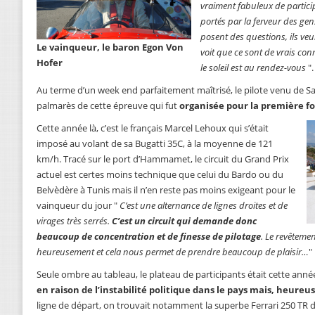
vraiment fabuleux de partic
portés par la ferveur des gens
posent des questions, ils veu
Le vainqueur, le baron Egon Von
voit que ce sont de vrais con
Hofer
le soleil est au rendez-vous
".
Au terme d’un week end parfaitement maîtrisé, le pilote venu de S
palmarès de cette épreuve qui fut
organisée pour la première foi
Cette année là, c’est le français Marcel Lehoux qui s’était
imposé au volant de sa Bugatti 35C, à la moyenne de 121
km/h. Tracé sur le port d’Hammamet, le circuit du Grand Prix
actuel est certes moins technique que celui du Bardo ou du
Belvèdère à Tunis mais il n’en reste pas moins exigeant pour le
vainqueur du jour "
C’est une alternance de lignes droites et de
virages très serrés.
C’est un circuit qui demande donc
beaucoup de concentration et de finesse de pilotage
. Le revêteme
heureusement et cela nous permet de prendre beaucoup de plaisir…
"
Seule ombre au tableau, le plateau de participants était cette ann
en raison de l’instabilité politique dans le pays mais, heure
ligne de départ, on trouvait notamment la superbe Ferrari 250 TR de 