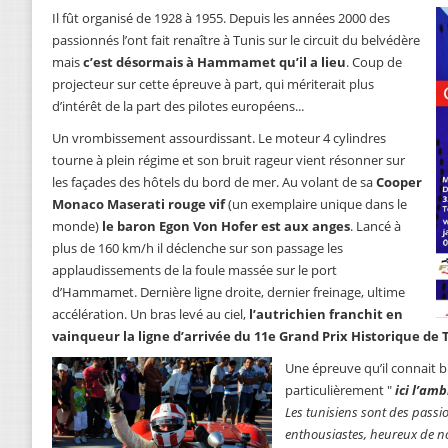
Il fût organisé de 1928 à 1955. Depuis les années 2000 des
passionnés l’ont fait renaître à Tunis sur le circuit du belvédère
mais
c’est désormais à Hammamet qu’il a lieu
. Coup de
projecteur sur cette épreuve à part, qui mériterait plus
d’intérêt de la part des pilotes européens...
Un vrombissement assourdissant. Le moteur 4 cylindres
tourne à plein régime et son bruit rageur vient résonner sur
les façades des hôtels du bord de mer. Au volant de sa
Cooper
Monaco Maserati rouge vif
(un exemplaire unique dans le
monde)
le baron Egon Von Hofer est aux anges
. Lancé à
plus de 160 km/h il déclenche sur son passage les
applaudissements de la foule massée sur le port
d’Hammamet. Dernière ligne droite, dernier freinage, ultime
accélération. Un bras levé au ciel,
l’autrichien franchit en
vainqueur la ligne d’arrivée du 11e Grand Prix Historique de 
Une épreuve qu’il connait bi
particulièrement "
ici l’am
Les tunisiens sont des passi
enthousiastes, heureux de nou