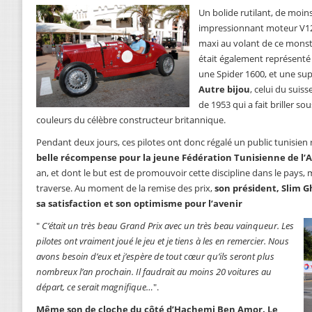
Un bolide rutilant, de moins
impressionnant moteur V12 d
maxi au volant de ce monstre
était également représenté
une Spider 1600, et une supe
Autre bijou
, celui du suis
de 1953 qui a fait briller s
couleurs du célèbre constructeur britannique.
Pendant deux jours, ces pilotes ont donc régalé un public tunisien ra
belle récompense pour la jeune Fédération Tunisienne de l’
an, et dont le but est de promouvoir cette discipline dans le pays, ma
traverse. Au moment de la remise des prix,
son président, Slim Gh
sa satisfaction et son optimisme pour l’avenir
"
C’était un très beau Grand Prix avec un très beau vainqueur. Les
pilotes ont vraiment joué le jeu et je tiens à les en remercier. Nous
avons besoin d’eux et j’espère de tout cœur qu’ils seront plus
nombreux l’an prochain. Il faudrait au moins 20 voitures au
départ, ce serait magnifique…
".
Même son de cloche du côté d’Hachemi Ben Amor. Le