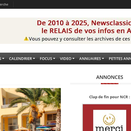
erche
S
CALENDRIER
FOCUS
VIDEO
ANNUAIRES
PETITES AN
ANNONCES
Clap de fin pour NCR :