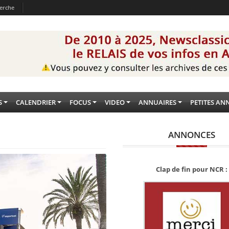
erche
S
CALENDRIER
FOCUS
VIDEO
ANNUAIRES
PETITES AN
ANNONCES
Clap de fin pour NCR :