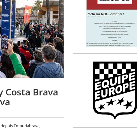
y Costa Brava
ava
é depuis Empuriabrava,