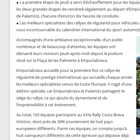
● La première étape de jeudi a servi d’échauffement pour les équi
les deux grandes étapes de vendredi (également au départ d’Empur
de Palamós), chacune d’environ dix heures de conduite.
● Les meilleurs spécialistes des rallyes de régularité pour véhicules
vous incontournable du calendrier international du sport automobi
Accompagnés d’une ambiance exceptionnelle, d’un public
nombreux et de beaucoup d’attentes, les équipes ont
démarré leurs moteurs jeudi après-midi depuis le podium
situé sur la Plaça de les Palmeres à Empuriabrava.
Empuriabrava accueille pour la première fois ce rallye de
régularité de prestige international, qui accueille chaque année
les meilleurs spécialistes venus de toute l’Europe. Il s’agit d’une
édition spéciale, car Empuriabrava et Palamós partagent le
siège du rallye, ce qui ajoute du dynamisme et de
l’imprévisibilité à cet événement.
Au total, 105 équipes participent au XXIe Rally Costa Brava
Històric, dont près de 30% proviennent de huit pays
européens différents. Parmi ces équipes, on compte jusqu’à
huit vainqueurs différents de cette épreuve qui dépasse déjà