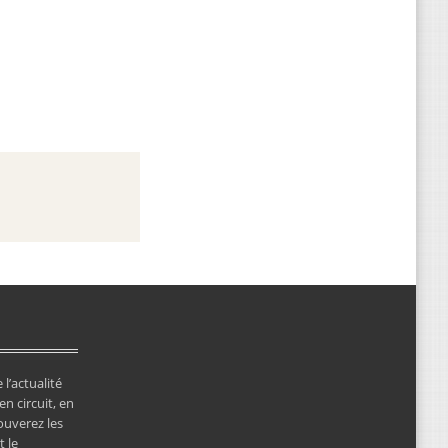
 l’actualité
en circuit, en
ouverez les
 le