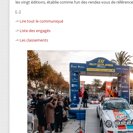
les vingt éditions, établie comme l’un des rendez-vous de référence
[...]
->
Lire tout le communiqué
->
Liste des engagés
->
Les classements