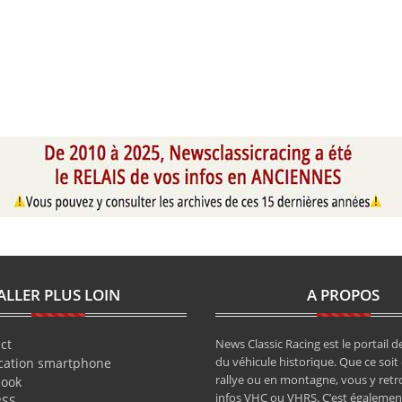
ALLER PLUS LOIN
A PROPOS
ct
News Classic Racing est le portail de
du véhicule historique. Que ce soit 
cation smartphone
rallye ou en montagne, vous y retr
book
infos VHC ou VHRS. C’est également
RSS