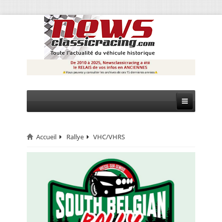
Accueil
Rallye
VHC/VHRS
CIRCUIT
RALLYE
MONTAGNE
EVÈNEMENTS