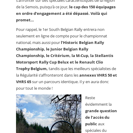
s’affronter sur des spéciales caractéristiques de la région
de la Semois, puisqu’à ce jour,
le cap des 150 équipages
en ordre d’engagement a été dépassé. Voilà qui
promet…
Pour rappel, le 1er South Belgian Rally entrera non
seulement en ligne de compte pour le championnat
national, mais aussi pour
l’Historic Belgian Rally
Championship, le Junior Belgian Rally
Championship, le Critérium, la M-Cup, la Stellantis
Motorsport Rally Cup Belux et le Renault Clio
Trophy Belgium,
tandis que les meilleurs spécialistes de
la Régularité s’affronteront dans les
annexes VHRS 50 et
VHRS 65
sur un parcours identique. Il y en aura donc
pour tout le monde !
Reste
évidemment la
grande question
de l’accès du
public
aux
spéciales du