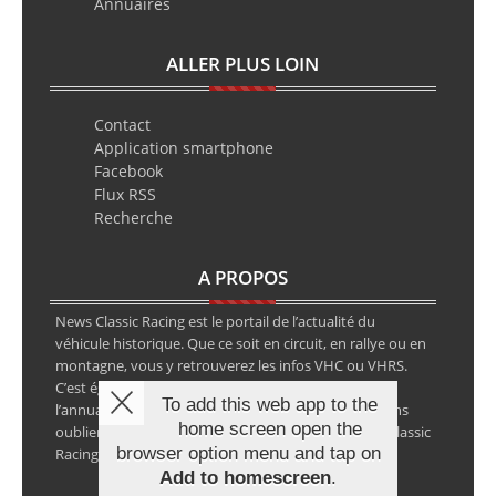
Annuaires
ALLER PLUS LOIN
Contact
Application smartphone
Facebook
Flux RSS
Recherche
A PROPOS
News Classic Racing est le portail de l’actualité du
véhicule historique. Que ce soit en circuit, en rallye ou en
montagne, vous y retrouverez les infos VHC ou VHRS.
C’est également le calendrier des épreuves ainsi que
To add this web app to the
l’annuaire des spécialistes de la voiture ancienne, sans
home screen open the
oublier les petites annonces avec notre partenaire Classic
browser option menu and tap on
Racing Annonces.
Add to homescreen
.