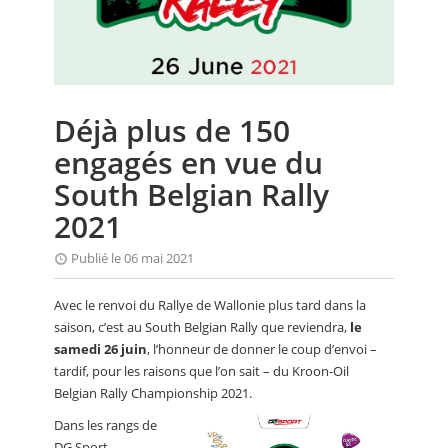
CALENDRIER
FOCUS
VIDEO
Déjà plus de 150
ANNUAIRES
engagés en vue du
PETITES ANNONCES
South Belgian Rally
2021
Publié le 06 mai 2021
Avec le renvoi du Rallye de Wallonie plus tard dans la
saison, c’est au South Belgian Rally que reviendra,
le
samedi 26 juin
, l’honneur de donner le coup d’envoi –
tardif, pour les raisons que l’on sait – du Kroon-Oil
Belgian Rally Championship 2021.
Dans les rangs de
DG Sport,