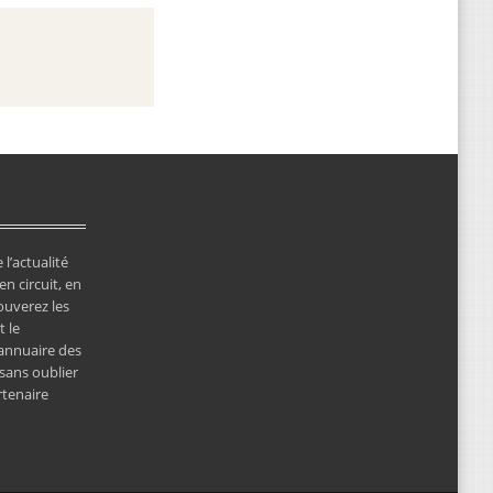
 l’actualité
en circuit, en
ouverez les
 le
’annuaire des
 sans oublier
rtenaire