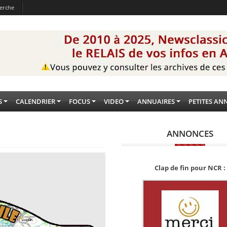
erche
S
CALENDRIER
FOCUS
VIDEO
ANNUAIRES
PETITES AN
ANNONCES
Clap de fin pour NCR :