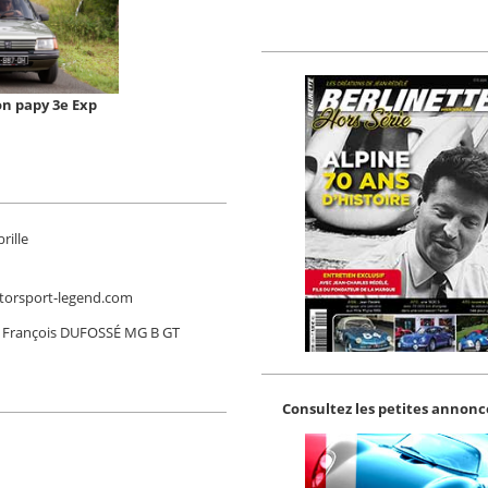
on papy 3e Exp
rille
Motorsport-legend.com
- François DUFOSSÉ MG B GT
Consultez les petites annonce