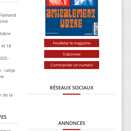
 Flamand
– Une
ctobre
Feuilleter le magazine
 et 18
S'abonner
2025 -
Commander un numéro
- rallye
me
a
RÉSEAUX SOCIAUX
n de la
VES
ANNONCES
orique