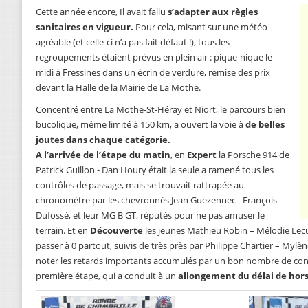
Cette année encore, Il avait fallu
s’adapter aux règles
sanitaires en vigueur.
Pour cela, misant sur une météo
agréable (et celle-ci n’a pas fait défaut !), tous les
regroupements étaient prévus en plein air : pique-nique le
midi à Fressines dans un écrin de verdure, remise des prix
devant la Halle de la Mairie de La Mothe.
Concentré entre La Mothe-St-Héray et Niort, le parcours bien
bucolique, même limité à 150 km, a ouvert la voie à
de belles
joutes dans chaque catégorie.
A l’arrivée de l’étape du matin
, en
Expert
la Porsche 914 de
Patrick Guillon - Dan Houry était la seule a ramené tous les
contrôles de passage, mais se trouvait rattrapée au
chronomètre par les chevronnés Jean Guezennec - François
Dufossé, et leur MG B GT, réputés pour ne pas amuser le
terrain. Et en
Découverte
les jeunes Mathieu Robin – Mélodie Lecur
passer à 0 partout, suivis de très près par Philippe Chartier – Mylèn
noter les retards importants accumulés par un bon nombre de conc
première étape, qui a conduit à un
allongement du délai de hor