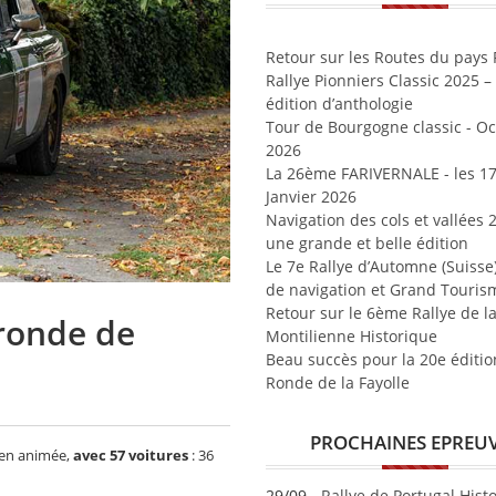
Retour sur les Routes du pays
Rallye Pionniers Classic 2025 
édition d’anthologie
Tour de Bourgogne classic - O
2026
La 26ème FARIVERNALE - les 17
Janvier 2026
Navigation des cols et vallées 
une grande et belle édition
Le 7e Rallye d’Automne (Suisse) 
de navigation et Grand Touris
Retour sur le 6ème Rallye de l
 ronde de
Montilienne Historique
Beau succès pour la 20e éditio
Ronde de la Fayolle
PROCHAINES EPREU
ien animée,
avec 57 voitures
: 36
29/09 -
Rallye de Portugal Hist