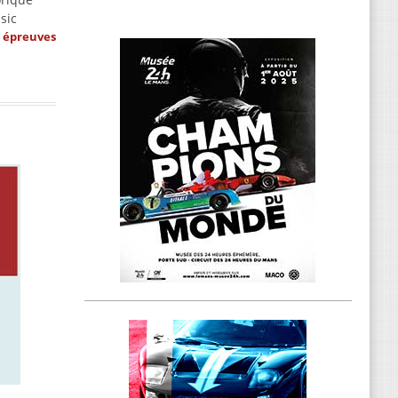
sic
s épreuves