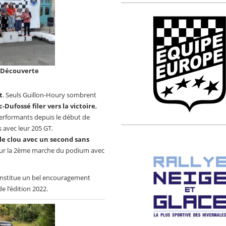
 Découverte
t
. Seuls Guillon-Houry sombrent
Dufossé filer vers la victoire
,
performants depuis le début de
s avec leur 205 GT.
e clou avec un second sans
t sur la 2ème marche du podium avec
onstitue un bel encouragement
e l’édition 2022.