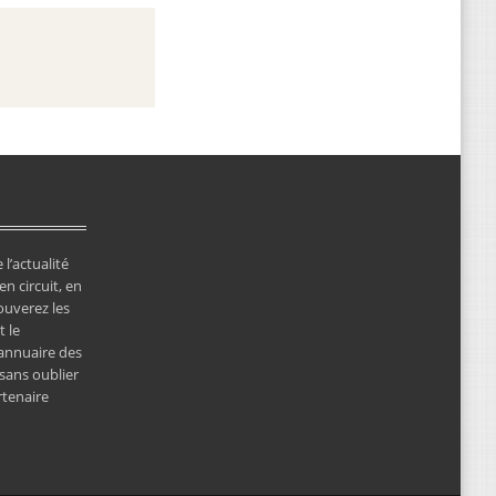
 l’actualité
en circuit, en
ouverez les
 le
’annuaire des
 sans oublier
rtenaire