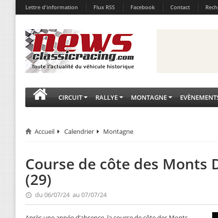
Lettre d'information
Flux RSS
Facebook
Contact
Rech
CIRCUIT
RALLYE
MONTAGNE
EVÈNEMENT
Accueil
Calendrier
Montagne
Course de côte des Monts 
(29)
du 06/07/24 au 07/07/24
Après une année d’absence, la course de côte des Monts