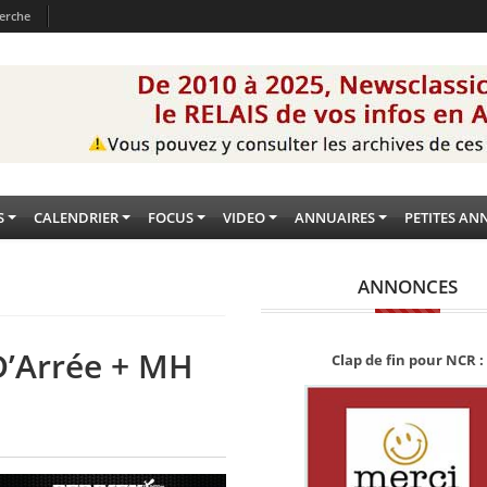
erche
S
CALENDRIER
FOCUS
VIDEO
ANNUAIRES
PETITES AN
ANNONCES
D’Arrée + MH
Clap de fin pour NCR :