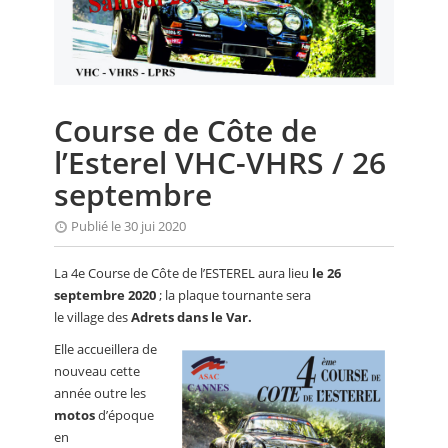
CALENDRIER
FOCUS
VIDEO
Course de Côte de
ANNUAIRES
l’Esterel VHC-VHRS / 26
PETITES ANNONCES
septembre
Publié le 30 jui 2020
La 4e Course de Côte de l’ESTEREL aura lieu
le 26
septembre 2020
; la plaque tournante sera
le village des
Adrets dans le Var.
Elle accueillera de
nouveau cette
année outre les
motos
d’époque
en