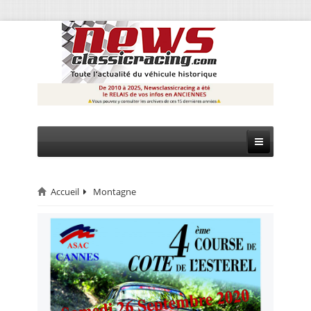
Accueil
Montagne
CIRCUIT
RALLYE
MONTAGNE
EVÈNEMENTS