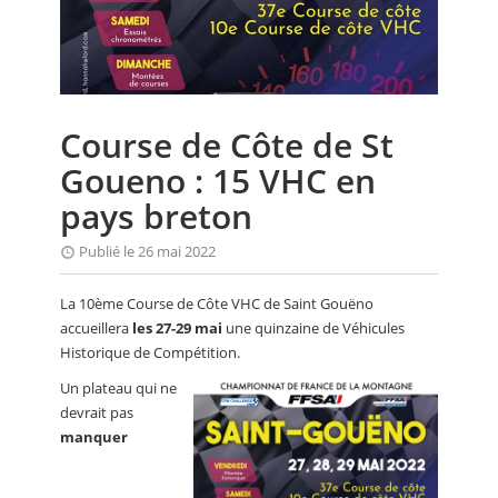
CALENDRIER
FOCUS
VIDEO
Course de Côte de St
ANNUAIRES
Goueno : 15 VHC en
PETITES ANNONCES
pays breton
Publié le 26 mai 2022
La 10ème Course de Côte VHC de Saint Gouëno
accueillera
les 27-29 mai
une quinzaine de Véhicules
Historique de Compétition.
Un plateau qui ne
devrait pas
manquer