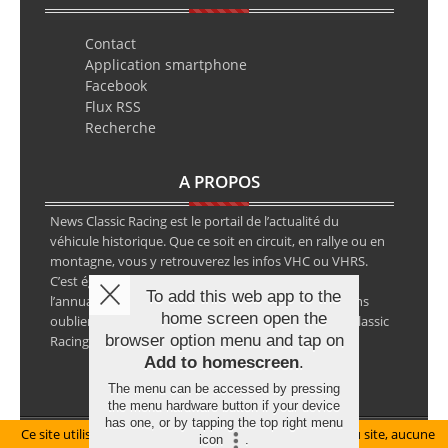
Contact
Application smartphone
Facebook
Flux RSS
Recherche
A PROPOS
News Classic Racing est le portail de l’actualité du
véhicule historique. Que ce soit en circuit, en rallye ou en
montagne, vous y retrouverez les infos VHC ou VHRS.
C’est également le calendrier des épreuves ainsi que
To add this web app to the
l’annuaire des spécialistes de la voiture ancienne, sans
home screen open the
oublier les petites annonces avec notre partenaire Classic
browser option menu and tap on
Racing Annonces.
Add to homescreen
.
The menu can be accessed by pressing
the menu hardware button if your device
has one, or by tapping the top right menu
Ce site utilise des cookies pour le bon fonctionnement du site, aucune
Mentions légales
icon
.