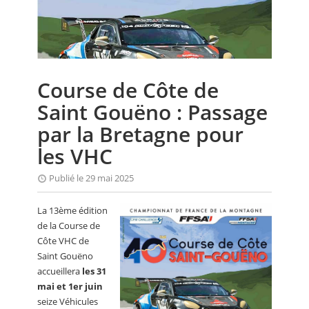
CALENDRIER
FOCUS
VIDEO
Course de Côte de
ANNUAIRES
Saint Gouëno : Passage
PETITES ANNONCES
par la Bretagne pour
les VHC
Publié le 29 mai 2025
La 13ème édition
de la Course de
Côte VHC de
Saint Gouëno
accueillera
les 31
mai et 1er juin
seize Véhicules