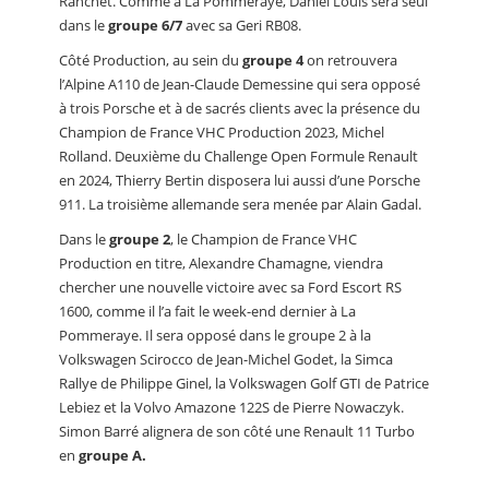
Ranchet. Comme à La Pommeraye, Daniel Louis sera seul
dans le
groupe 6/7
avec sa Geri RB08.
Côté Production, au sein du
groupe 4
on retrouvera
l’Alpine A110 de Jean-Claude Demessine qui sera opposé
à trois Porsche et à de sacrés clients avec la présence du
Champion de France VHC Production 2023, Michel
Rolland. Deuxième du Challenge Open Formule Renault
en 2024, Thierry Bertin disposera lui aussi d’une Porsche
911. La troisième allemande sera menée par Alain Gadal.
Dans le
groupe 2
, le Champion de France VHC
Production en titre, Alexandre Chamagne, viendra
chercher une nouvelle victoire avec sa Ford Escort RS
1600, comme il l’a fait le week-end dernier à La
Pommeraye. Il sera opposé dans le groupe 2 à la
Volkswagen Scirocco de Jean-Michel Godet, la Simca
Rallye de Philippe Ginel, la Volkswagen Golf GTI de Patrice
Lebiez et la Volvo Amazone 122S de Pierre Nowaczyk.
Simon Barré alignera de son côté une Renault 11 Turbo
en
groupe A.