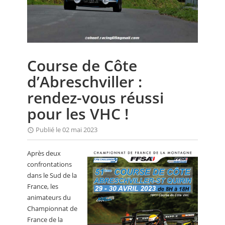
CALENDRIER
FOCUS
VIDEO
Course de Côte
ANNUAIRES
d’Abreschviller :
PETITES ANNONCES
rendez-vous réussi
pour les VHC !
Publié le 02 mai 2023
Après deux
confrontations
dans le Sud de la
France, les
animateurs du
Championnat de
France de la