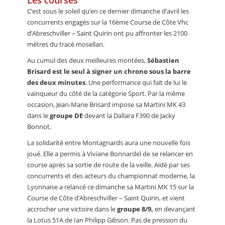
Les courses
C’est sous le soleil qu’en ce dernier dimanche d’avril les
concurrents engagés sur la 16ème Course de Côte Vhc
d’Abreschviller – Saint Quirin ont pu affronter les 2100
mètres du tracé mosellan.
Au cumul des deux meilleures montées,
Sébastien
Brisard est le seul à signer un chrono sous la barre
des deux minutes
. Une performance qui fait de lui le
vainqueur du côté de la catégorie Sport. Par la même
occasion, Jean-Marie Brisard impose sa Martini MK 43
dans le
groupe DE
devant la Dallara F390 de Jacky
Bonnot.
La solidarité entre Montagnards aura une nouvelle fois
joué. Elle a permis à Viviane Bonnardel de se relancer en
course après sa sortie de route de la veille. Aidé par ses
concurrents et des acteurs du championnat moderne, la
Lyonnaise a relancé ce dimanche sa Martini MK 15 sur la
Course de Côte d’Abreschviller – Saint Quirin, et vient
accrocher une victoire dans le
groupe 8/9,
en devançant
la Lotus 51A de Ian Philipp Gibson. Pas de pression du