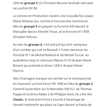
côté du
groupe C
où Christian Bouvier évoluait seul avec
sa Lucchini SP 90.
La victoire en Production revient une nouvelle fois à Jean-
Marie Almeras qui, comme à l’accoutumé, termine en
tête du
groupe 5
en plaçant sa Porsche 935 devant la
Marcadier Barzoï d’André Tissot, et la Porsche 911 RSR
d’Hubert Arboux.
Au sein du
groupe 4,
c’est Joël Juif qui sort vainqueur
d’un combat qui voit sa Renault 5 Turbo devancer les
Porsche 911 de Michel Rolland et de Michel Torcat. Au
quatrième rang on retrouve l’Alpine A110 de Jean-Marie
Brisard qui précède la Simca 1200 S de Jean-Marie
Pierron.
Alex Chamagne marque son entrée sur le championnat
en imposant sa Ford Escort RS 1600 en tête du
groupe 2
.
Il prend l’ascendant sur la Mercedes 500 SLC de Thomas
Poppe et la Simca Rallye 2 de Philippe Ginel. Du côté des
Classic,
le duel entre Ford a tourné à l’avantage de
Vincent Herbrecht qui place sa Capri devant la Fiesta de