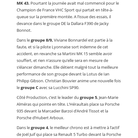
MK 43.
Pourtant la journée avait mal commencé pour le
Champion de France VHC Sport qui partait en tête-à-
queue sur la première montée. A l’issue des essais, il
devance dans le groupe DE la Dallara F390 de Jacky
Bonnot.
Dans le
groupe 8/9,
Viviane Bonnardel est partie à la
faute, et si la pilote Lyonnaise sort indemne de cet
accident, en revanche sa Martini MK 15 semble avoir
souffert, et rien n’assure qu’elle sera en mesure de
s’élancer dimanche. Elle détient malgré tout la meilleure
performance de son groupe devant la Lotus de Ian
Philipp Gibson. Christian Bouvier anime une nouvelle fois
le
groupe C
avec sa Lucchini SP90.
Côté Production, c’est le leader du
groupe 5
, Jean-Marie
Alméras qui pointe en tête. L’Héraultais place sa Porsche
935 devant la Marcadier Barzoï d’André Tissot et la
Porsche d’Hubert Arboux.
Dans le
groupe 4
, le meilleur chrono est à mettre à l’actif
de Joël Juif qui place sa Renault 5 Turbo devant la Porsche