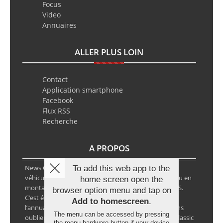
Focus
Video
Annuaires
ALLER PLUS LOIN
Contact
Application smartphone
Facebook
Flux RSS
Recherche
A PROPOS
News Classic Racing est le portail de l’actualité du
To add this web app to the
véhicule historique. Que ce soit en circuit, en rallye ou en
home screen open the
montagne, vous y retrouverez les infos VHC ou VHRS.
browser option menu and tap on
C’est également le calendrier des épreuves ainsi que
Add to homescreen
.
l’annuaire des spécialistes de la voiture ancienne, sans
The menu can be accessed by pressing
oublier les petites annonces avec notre partenaire Classic
the menu hardware button if your device