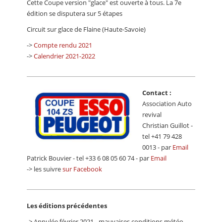
Cette Coupe version "glace" est ouverte à tous. La 7e
CALENDRIER
édition se disputera sur 5 étapes
FOCUS
Circuit sur glace de Flaine (Haute-Savoie)
->
Compte rendu 2021
VIDEO
->
Calendrier 2021-2022
ANNUAIRES
PETITES ANNONCES
Contact :
Association Auto
revival
Christian Guillot -
tel +41 79 428
0013 - par
Email
Patrick Bouvier - tel +33 6 08 05 60 74 - par
Email
-> les suivre
sur Facebook
Les éditions précédentes
-> Annulée février 2021 - mauvaises conditions météo