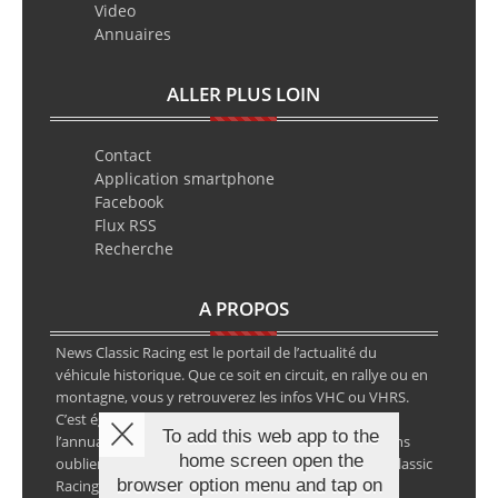
Video
Annuaires
ALLER PLUS LOIN
Contact
Application smartphone
Facebook
Flux RSS
Recherche
A PROPOS
News Classic Racing est le portail de l’actualité du
véhicule historique. Que ce soit en circuit, en rallye ou en
montagne, vous y retrouverez les infos VHC ou VHRS.
C’est également le calendrier des épreuves ainsi que
To add this web app to the
l’annuaire des spécialistes de la voiture ancienne, sans
home screen open the
oublier les petites annonces avec notre partenaire Classic
browser option menu and tap on
Racing Annonces.