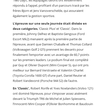
’Two Days’, les équipages favoris ont évidemment
répondu à l’appel, profitant d’un parcours tracé par les
frères Bjorn et Jens Vanoverschelde, qui assuraient
également la gestion sportive.
L’épreuve sur une seule journée était divisée en
deux catégories
, ’Classic Plus’ et ’Classic’. Dans la
première, Johnny Delhez et Baptiste Gengoux (Ford
Escort Mk2) menaient après la première partie de
l’épreuve, avant que Damien Chaballe et Thomas Collard
(Volkswagen Golf 2 GTi) prennent les devants pour
finalement l’emporter avec un avantage de 60,7 points
sur les premiers leaders. Le podium final est complété
par Guy et Olivier Dupont (Mini Cooper S), qui ont pris
meilleur sur Bernard Verstraete et Valentin Charlet
(Toyota Corolla 1600 GT) d’une part, Daniel Reuter et
Robert Vandevorst (Porsche 944 S2) de l’autre.
En ’Classic’,
Robert Rorife et Yves Noelanders (Volvo 121)
ont dominé l’épreuve, pour s’imposer assez aisément
devant la Triumph TR6 de Michel et Julien Spiessens,
l’Innocenti Mini Cooper d’Olivier Bonhomme et Baudouin