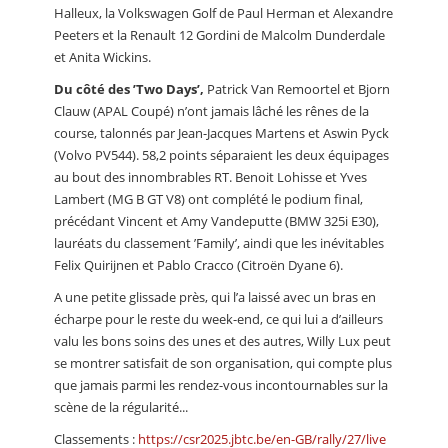
Halleux, la Volkswagen Golf de Paul Herman et Alexandre
Peeters et la Renault 12 Gordini de Malcolm Dunderdale
et Anita Wickins.
Du côté des ’Two Days’,
Patrick Van Remoortel et Bjorn
Clauw (APAL Coupé) n’ont jamais lâché les rênes de la
course, talonnés par Jean-Jacques Martens et Aswin Pyck
(Volvo PV544). 58,2 points séparaient les deux équipages
au bout des innombrables RT. Benoit Lohisse et Yves
Lambert (MG B GT V8) ont complété le podium final,
précédant Vincent et Amy Vandeputte (BMW 325i E30),
lauréats du classement ’Family’, aindi que les inévitables
Felix Quirijnen et Pablo Cracco (Citroën Dyane 6).
A une petite glissade près, qui l’a laissé avec un bras en
écharpe pour le reste du week-end, ce qui lui a d’ailleurs
valu les bons soins des unes et des autres, Willy Lux peut
se montrer satisfait de son organisation, qui compte plus
que jamais parmi les rendez-vous incontournables sur la
scène de la régularité...
Classements :
https://csr2025.jbtc.be/en-GB/rally/27/live