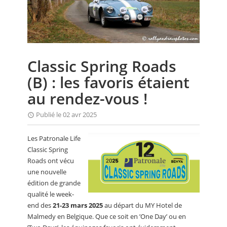
CALENDRIER
FOCUS
VIDEO
Classic Spring Roads
ANNUAIRES
(B) : les favoris étaient
PETITES ANNONCES
au rendez-vous !
Publié le 02 avr 2025
Les Patronale Life
Classic Spring
Roads ont vécu
une nouvelle
édition de grande
qualité le week-
end des
21-23 mars 2025
au départ du MY Hotel de
Malmedy en Belgique. Que ce soit en ’One Day’ ou en