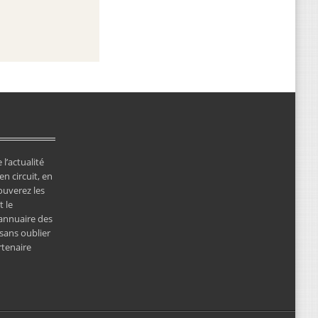
 l’actualité
en circuit, en
ouverez les
 le
’annuaire des
 sans oublier
rtenaire