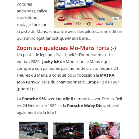
voitures
anciennes, rallye
touristique,
roulage libre sur
la piste du Mans, rencontre avec des pilotes… une édition
qui s’annonçait fantastique-Mans belle...
Zoom sur quelques Mo-Mans forts ;-)
Un pilote de légende était l’invité d’honneur de cette
édition 2022 :
Jacky Ickx
« Monsieur Le Mans » qui
compte à son palmarès pas moins de 6 victoires aux 24
Heures du Mans, a conduit pour l’occasion la
MATRA
MS5 F2 1967
, celle du championnat d’Europe F2 de 1967
(photo1) ;
La
Porsche 956
avec laquelle il remporta avec Dereck Bell
les 24 Heures de 1982, et la
Porsche Moby Dick
, étaient
également de la fête !