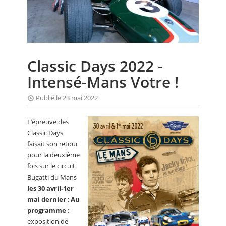
CALENDRIER
FOCUS
VIDEO
Classic Days 2022 -
ANNUAIRES
Intensé-Mans Votre !
PETITES ANNONCES
Publié le 23 mai 2022
L’épreuve des
Classic Days
faisait son retour
pour la deuxième
fois sur le circuit
Bugatti du Mans
les 30 avril-1er
mai dernier
;
Au
programme
:
exposition de