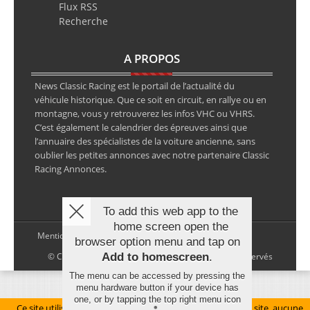
Flux RSS
Recherche
A PROPOS
News Classic Racing est le portail de l’actualité du
véhicule historique. Que ce soit en circuit, en rallye ou en
montagne, vous y retrouverez les infos VHC ou VHRS.
C’est également le calendrier des épreuves ainsi que
l’annuaire des spécialistes de la voiture ancienne, sans
oublier les petites annonces avec notre partenaire Classic
Racing Annonces.
To add this web app to the
home screen open the
Mentions légales
browser option menu and tap on
Add to homescreen
.
© Copyright 2026 NewsClassicRacing, tous droits réservés
The menu can be accessed by pressing the
menu hardware button if your device has
one, or by tapping the top right menu icon
Ce site utilise des cookies pour le bon fonctionnement du site, aucune