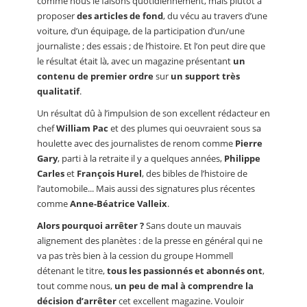
comme nous le faisons quotidiennement, mais plutôt à
proposer
des articles de fond
, du vécu au travers d’une
voiture, d’un équipage, de la participation d’un/une
journaliste ; des essais ; de l’histoire. Et l’on peut dire que
le résultat était là, avec un magazine présentant
un
contenu de premier ordre
sur
un support très
qualitatif
.
Un résultat dû à l’impulsion de son excellent rédacteur en
chef
William Pac
et des plumes qui oeuvraient sous sa
houlette avec des journalistes de renom comme
Pierre
Gary
, parti à la retraite il y a quelques années,
Philippe
Carles
et
François Hurel
, des bibles de l’histoire de
l’automobile... Mais aussi des signatures plus récentes
comme
Anne-Béatrice Valleix
.
Alors pourquoi arrêter ?
Sans doute un mauvais
alignement des planètes : de la presse en général qui ne
va pas très bien à la cession du groupe Hommell
détenant le titre,
tous les passionnés et abonnés ont
,
tout comme nous,
un peu de mal à comprendre la
décision d’arrêter
cet excellent magazine. Vouloir