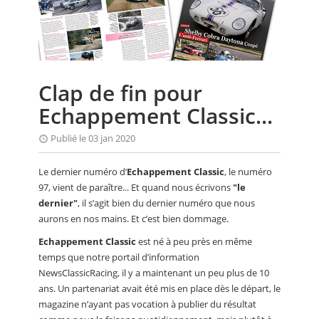
CALENDRIER
FOCUS
VIDEO
Clap de fin pour
ANNUAIRES
Echappement Classic...
PETITES ANNONCES
Publié le 03 jan 2020
Le dernier numéro d’
Echappement Classic
, le numéro
97, vient de paraître... Et quand nous écrivons
"le
dernier"
, il s’agit bien du dernier numéro que nous
aurons en nos mains. Et c’est bien dommage.
Echappement Classic
est né à peu près en même
temps que notre portail d’information
NewsClassicRacing, il y a maintenant un peu plus de 10
ans. Un partenariat avait été mis en place dès le départ, le
magazine n’ayant pas vocation à publier du résultat