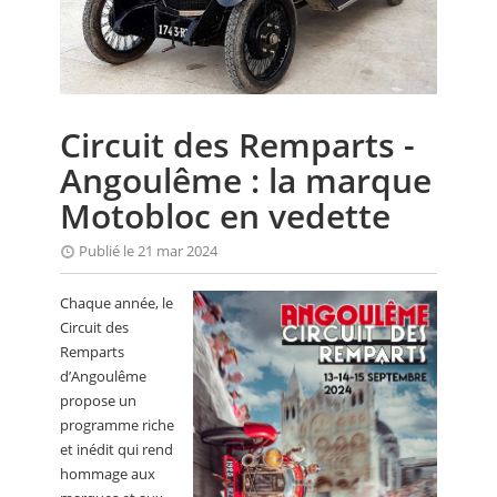
CALENDRIER
FOCUS
VIDEO
Circuit des Remparts -
ANNUAIRES
Angoulême : la marque
PETITES ANNONCES
Motobloc en vedette
Publié le 21 mar 2024
Chaque année, le
Circuit des
Remparts
d’Angoulême
propose un
programme riche
et inédit qui rend
hommage aux