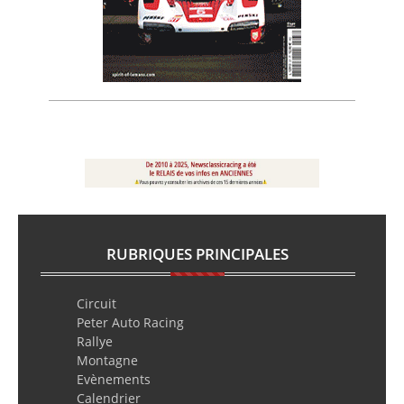
RUBRIQUES PRINCIPALES
Circuit
Peter Auto Racing
Rallye
Montagne
Evènements
Calendrier