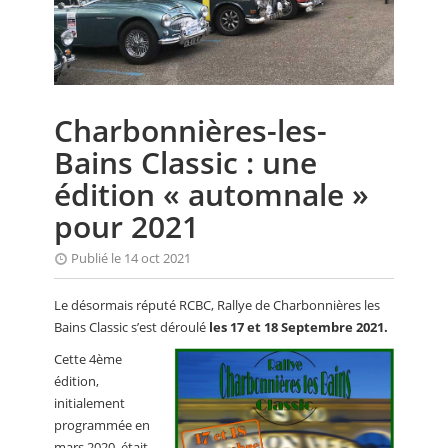
CALENDRIER
FOCUS
VIDEO
Charbonnières-les-
ANNUAIRES
Bains Classic : une
PETITES ANNONCES
édition « automnale »
pour 2021
Publié le 14 oct 2021
Le désormais réputé RCBC, Rallye de Charbonnières les
Bains Classic s’est déroulé
les 17 et 18 Septembre 2021.
Cette 4ème
édition,
initialement
programmée en
mars 2020, était