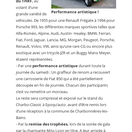
du THRF,
au
volant d’une
Performance artistique !
grande variété de
véhicules. De 1955 pour une Renault Frégate à 1994 pour
Porsche 993, les différentes marques sportives telles que
Alfa-Roméo, Alpine, Audi, Austin- Healey, BMW, Ferrari,
Fiat, Ford, Jaguar, Lancia, MG, Morgan, Peugeot, Porsche,
Renault, Volvo, VW, ainsi qu’une rare CG ou encore plus
exotique avec un tricycle JZR et un Buggy Manx Meyer,
étaient représentées.
- Par une
performance artistique
durant toute la
journée du samedi ; Un graffeur de renom a recouvert
une carrosserie de Fiat 850 qui a été partiellement
découpée en fin de journée. Chacun des participants
s’est vu remettre un morceau.
Le reste sera compressé et exposé sur le stand du
Charbo-Classic à Epoqu’auto. avant d’être remis lors
d’une réception à la commune de Charbonnières-les-
Bains.
- Par la
remise des trophées,
lors de la soirée de gala
par la charmante Miss Lyon en titre. A leur arrivée à