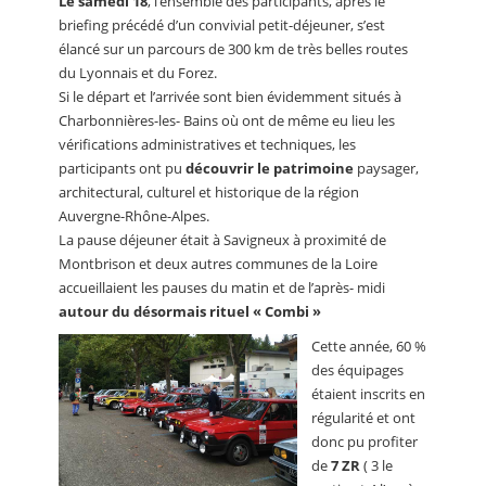
Le samedi 18
, l’ensemble des participants, après le
briefing précédé d’un convivial petit-déjeuner, s’est
élancé sur un parcours de 300 km de très belles routes
du Lyonnais et du Forez.
Si le départ et l’arrivée sont bien évidemment situés à
Charbonnières-les- Bains où ont de même eu lieu les
vérifications administratives et techniques, les
participants ont pu
découvrir le patrimoine
paysager,
architectural, culturel et historique de la région
Auvergne-Rhône-Alpes.
La pause déjeuner était à Savigneux à proximité de
Montbrison et deux autres communes de la Loire
accueillaient les pauses du matin et de l’après- midi
autour du désormais rituel « Combi »
Cette année, 60 %
des équipages
étaient inscrits en
régularité et ont
donc pu profiter
de
7 ZR
( 3 le