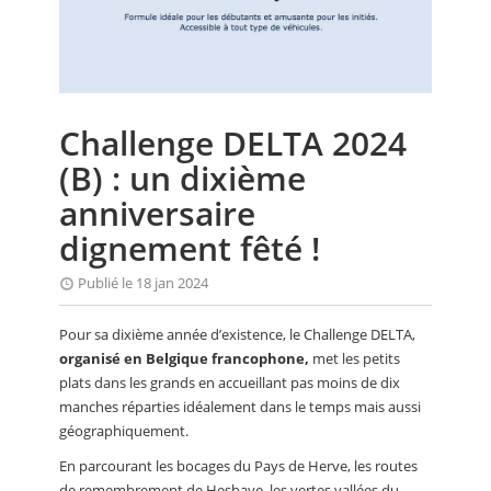
CALENDRIER
FOCUS
VIDEO
Challenge DELTA 2024
ANNUAIRES
(B) : un dixième
PETITES ANNONCES
anniversaire
dignement fêté !
Publié le 18 jan 2024
Pour sa dixième année d’existence, le Challenge DELTA,
organisé en Belgique francophone,
met les petits
plats dans les grands en accueillant pas moins de dix
manches réparties idéalement dans le temps mais aussi
géographiquement.
En parcourant les bocages du Pays de Herve, les routes
de remembrement de Hesbaye, les vertes vallées du