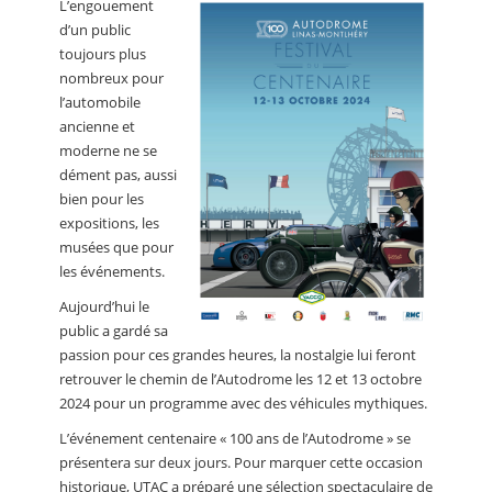
L’engouement
CALENDRIER
d’un public
toujours plus
FOCUS
nombreux pour
VIDEO
l’automobile
ancienne et
ANNUAIRES
moderne ne se
dément pas, aussi
PETITES ANNONCES
bien pour les
expositions, les
musées que pour
les événements.
Aujourd’hui le
public a gardé sa
passion pour ces grandes heures, la nostalgie lui feront
retrouver le chemin de l’Autodrome les 12 et 13 octobre
2024 pour un programme avec des véhicules mythiques.
L’événement centenaire « 100 ans de l’Autodrome » se
présentera sur deux jours. Pour marquer cette occasion
historique, UTAC a préparé une sélection spectaculaire de