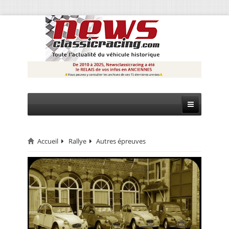
Accueil
Rallye
Autres épreuves
CIRCUIT
RALLYE
MONTAGNE
EVÈNEMENTS