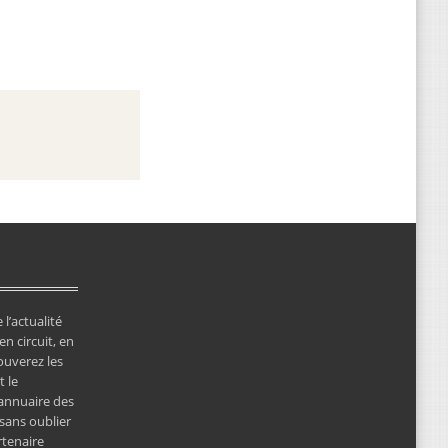
 l’actualité
en circuit, en
ouverez les
 le
’annuaire des
 sans oublier
rtenaire