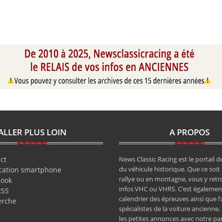
ALLER PLUS LOIN
A PROPOS
ct
News Classic Racing est le portail de
du véhicule historique. Que ce soit 
cation smartphone
rallye ou en montagne, vous y retr
book
infos VHC ou VHRS. C’est également
RSS
calendrier des épreuves ainsi que l
erche
spécialistes de la voiture ancienne,
les petites annonces avec notre pa