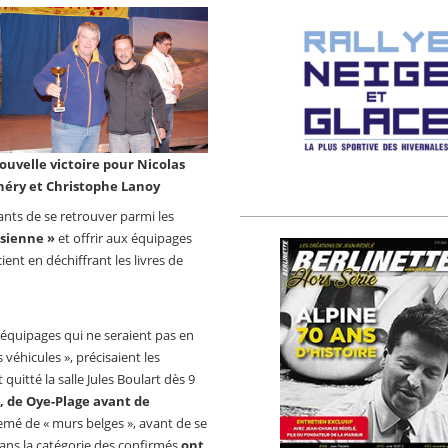
ouvelle victoire pour Nicolas
héry et Christophe Lanoy
pants de se retrouver parmi les
aisienne »
et offrir aux équipages
ent en déchiffrant les livres de
s équipages qui ne seraient pas en
véhicules », précisaient les
uitté la salle Jules Boulart dès 9
t, de Oye-Plage avant de
semé de « murs belges », avant de se
dans la catégorie des confirmés
ont