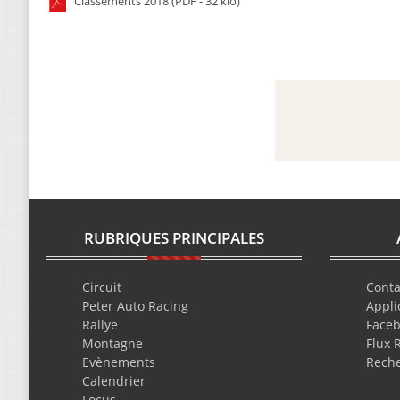
Classements 2018 (PDF - 32 kio)
RUBRIQUES PRINCIPALES
Circuit
Conta
Peter Auto Racing
Appli
Rallye
Face
Montagne
Flux 
Evènements
Rech
Calendrier
Focus