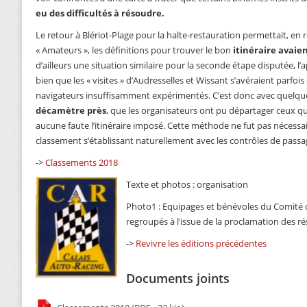
eu des difficultés à résoudre.
Le retour à Blériot-Plage pour la halte-restauration permettait, en 
« Amateurs », les définitions pour trouver le bon
itinéraire avaie
d’ailleurs une situation similaire pour la seconde étape disputée, l’
bien que les « visites » d’Audresselles et Wissant s’avéraient parfoi
navigateurs insuffisamment expérimentés. C’est donc avec quelque
décamètre près
, que les organisateurs ont pu départager ceux qui
aucune faute l’itinéraire imposé. Cette méthode ne fut pas nécessai
classement s’établissant naturellement avec les contrôles de passa
->
Classements 2018
Texte et photos : organisation
Photo1 : Equipages et bénévoles du Comité d
regroupés à l’issue de la proclamation des ré
->
Revivre les éditions précédentes
Documents joints