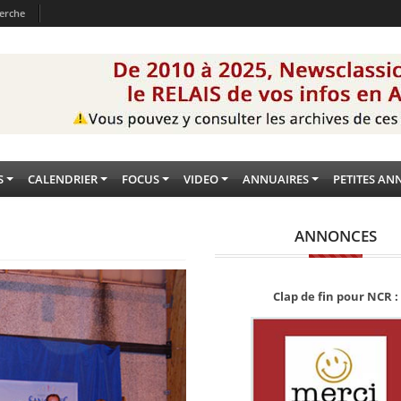
erche
S
CALENDRIER
FOCUS
VIDEO
ANNUAIRES
PETITES AN
ANNONCES
Clap de fin pour NCR :