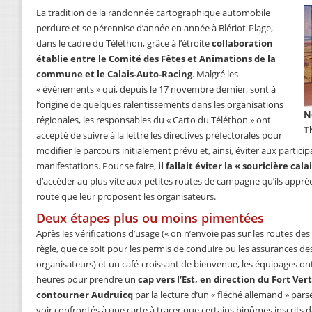
La tradition de la randonnée cartographique automobile
perdure et se pérennise d’année en année à Blériot-Plage,
dans le cadre du Téléthon, grâce à l’étroite
collaboration
établie entre le Comité des Fêtes et Animations de la
commune et le Calais-Auto-Racing
. Malgré les
« événements » qui, depuis le 17 novembre dernier, sont à
l’origine de quelques ralentissements dans les organisations
N
régionales, les responsables du « Carto du Téléthon » ont
T
accepté de suivre à la lettre les directives préfectorales pour
modifier le parcours initialement prévu et, ainsi, éviter aux partici
manifestations. Pour se faire,
il fallait éviter la « souricière cal
d’accéder au plus vite aux petites routes de campagne qu’ils appréci
route que leur proposent les organisateurs.
Deux étapes plus ou moins pimentées
Après les vérifications d’usage (« on n’envoie pas sur les routes de
règle, que ce soit pour les permis de conduire ou les assurances des 
organisateurs) et un café-croissant de bienvenue, les équipages ont q
heures pour prendre un
cap vers l’Est, en direction du Fort Ver
contourner Audruicq
par la lecture d’un « fléché allemand » par
voir confrontés à une carte à tracer que certains binômes inscrits 