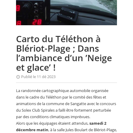
CALENDRIER
FOCUS
VIDEO
Carto du Téléthon à
ANNUAIRES
Blériot-Plage ; Dans
PETITES ANNONCES
l’ambiance d’un ’Neige
et glace’ !
Publié le 11 dé 2023
La randonnée cartographique automobile organisée
dans le cadre du Téléthon par le comité des fêtes et
animations de la commune de Sangatte avec le concours
du Solex Club Spirales a failli être fortement perturbée
par des conditions climatiques imprévues.
Alors que les équipages étaient attendus,
samedi 2
décembre matin
, à la salle Jules Boulart de Blériot-Plage,