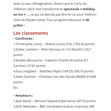
Avec un peu d’imagination, disons que le Carto du
Téléthon 2023 s’est transformé en
spectacle « Holiday
on Ice »
…, ce qui ne devrait pas être le cas pour l’édition
2024 de l’Opale Classic Tour programmée pour le
20
juillet
!
Les classements
•
Confirmés :
1.Christophe Lanoy – Maeva Lanoy (Clio 2 RS) 42 points
2.Didier Lambert – Rémi Moreau (A 112 Abarth) 123,7
points
3.Emilien Bizouerne – Valentin Charlet (Porsche 911
Carrera) 127,81 points
4.Guy Lenglaert – Mathieu Pépin (104 ZS) 356,16 points
5.Alain Centner – Christian Van Den Eynde (BMW) 414,88
points
Etc.
•
Amateurs :
1.Jean Bauer – Bernard Vaysse (Opel Astra) 247,52 points
2.Dirk Debacker – Bert Verstraete (Subaru Impreza) 348