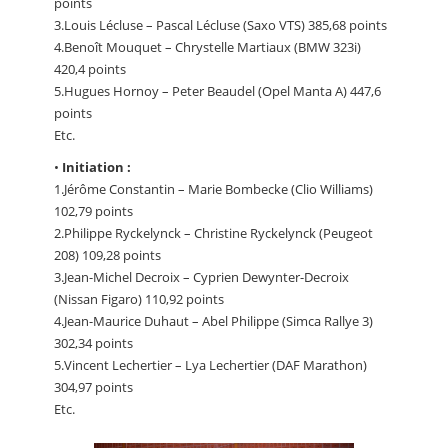
points
3.Louis Lécluse – Pascal Lécluse (Saxo VTS) 385,68 points
4.Benoît Mouquet – Chrystelle Martiaux (BMW 323i)
420,4 points
5.Hugues Hornoy – Peter Beaudel (Opel Manta A) 447,6
points
Etc.
•
Initiation :
1.Jérôme Constantin – Marie Bombecke (Clio Williams)
102,79 points
2.Philippe Ryckelynck – Christine Ryckelynck (Peugeot
208) 109,28 points
3.Jean-Michel Decroix – Cyprien Dewynter-Decroix
(Nissan Figaro) 110,92 points
4.Jean-Maurice Duhaut – Abel Philippe (Simca Rallye 3)
302,34 points
5.Vincent Lechertier – Lya Lechertier (DAF Marathon)
304,97 points
Etc.