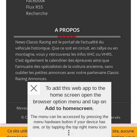
Facebook
Flux RSS
Recherche
A PROPOS
News Classic Racing est le portail de l’actualité du
véhicule historique. Que ce soit en circuit, en rallye ou en
montagne, vous y retrouverez les infos VHC ou VHRS.
C’est également le calendrier des épreuves ainsi que
l’annuaire des spécialistes de la voiture ancienne, sans
oublier les petites annonces avec notre partenaire Classic
Racing Annonces.
To add this web app to the
home screen open the
browser option menu and tap on
Add to homescreen
.
Mentions légales
The menu can be accessed by pressing the
© Copyright 2026 NewsClassicRacing, tous droits réservés
menu hardware button if your device has
one, or by tapping the top right menu icon
Ce site utilise des cookies pour le bon fonctionnement du site, aucune
.