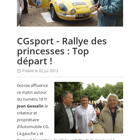
CALENDRIER
FOCUS
VIDEO
CGsport - Rallye des
ANNUAIRES
princesses : Top
PETITES ANNONCES
départ !
Publié le 02 jui 2013
Grosse affluence
ce matin autour
du numéro 18 !!!
Jean Gessalin
le
créateur et
propriétaire
d’Automobile CG,
( à gauche ), et