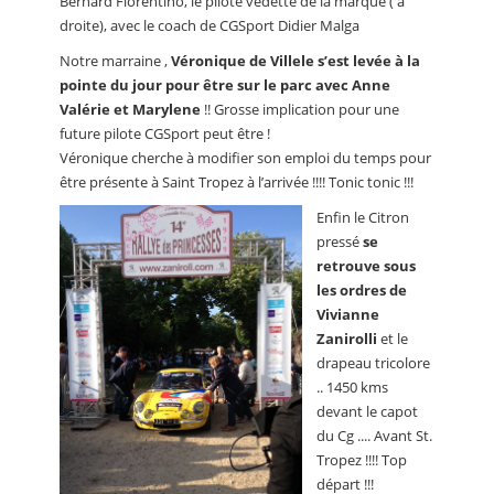
Bernard Fiorentino, le pilote vedette de la marque ( à
droite), avec le coach de CGSport Didier Malga
Notre marraine ,
Véronique de Villele s’est levée à la
pointe du jour pour être sur le parc avec Anne
Valérie et Marylene
!! Grosse implication pour une
future pilote CGSport peut être !
Véronique cherche à modifier son emploi du temps pour
être présente à Saint Tropez à l’arrivée !!!! Tonic tonic !!!
Enfin le Citron
pressé
se
retrouve sous
les ordres de
Vivianne
Zanirolli
et le
drapeau tricolore
.. 1450 kms
devant le capot
du Cg .... Avant St.
Tropez !!!! Top
départ !!!