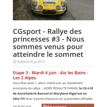
CALENDRIER
FOCUS
VIDEO
CGsport - Rallye des
ANNUAIRES
princesses #3 - Nous
PETITES ANNONCES
sommes venus pour
atteindre le sommet
Publié le 05 jui 2013
Etape 3 - Mardi 4 juin : Aix les Bains -
Les 2 Alpes.
Vous êtes assis ?...alors, mardi soir..au classement
provisoire du rallye ... HORS PENALITE PANNE,
le CG n18
de AnneValerie Bonnel et Marylene Rigal est en
tête !!!!!
Avec 4 points d’avance sur la première officielle..
Un écart que