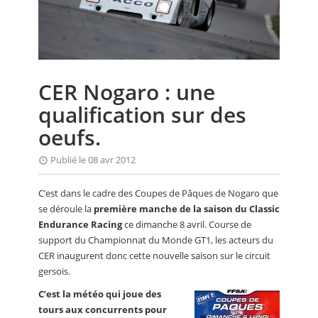
CALENDRIER
FOCUS
VIDEO
CER Nogaro : une
ANNUAIRES
qualification sur des
PETITES ANNONCES
oeufs.
Publié le 08 avr 2012
C’est dans le cadre des Coupes de Pâques de Nogaro que
se déroule la
première manche de la saison du Classic
Endurance Racing
ce dimanche 8 avril. Course de
support du Championnat du Monde GT1, les acteurs du
CER inaugurent donc cette nouvelle saison sur le circuit
gersois.
C’est la météo qui joue des
tours aux concurrents pour