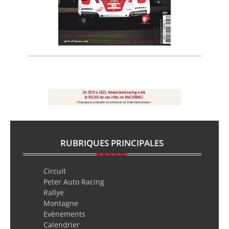
RUBRIQUES PRINCIPALES
Circuit
Peter Auto Racing
Rallye
Montagne
Evènements
Calendrier