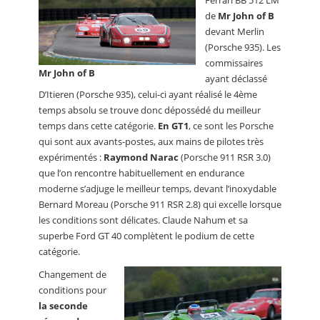
Ferrari BB 512 LM
de
Mr John of B
devant Merlin
(Porsche 935). Les
commissaires
Mr John of B
ayant déclassé
D’Itieren (Porsche 935), celui-ci ayant réalisé le 4ème
temps absolu se trouve donc dépossédé du meilleur
temps dans cette catégorie.
En GT1
, ce sont les Porsche
qui sont aux avants-postes, aux mains de pilotes très
expérimentés :
Raymond Narac
(Porsche 911 RSR 3.0)
que l’on rencontre habituellement en endurance
moderne s’adjuge le meilleur temps, devant l’inoxydable
Bernard Moreau (Porsche 911 RSR 2.8) qui excelle lorsque
les conditions sont délicates. Claude Nahum et sa
superbe Ford GT 40 complètent le podium de cette
catégorie.
Changement de
conditions pour
la seconde