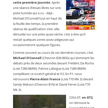
cette première journée
. Après
une séance d’essais libres sur une
piste humide qui a vu - déjà -
Michael O’Connell tout en haut de
la feuille des temps, la première
séance de qualification s’est, elle,
déroulée sur une piste quasi sèche, c’est à dire qu’il
restait quelques zones assez piégeuses qui
occasionneront quelques figures.
Comme souvent au cours de ces dernières courses, c’est
Michael O’Connell
(Chevron B36 BDG) qui dominent les
débats près de deux secondes devant Frédéric Da Rocha
(Lola T280 BMW), Patrice Lafargue (Lola T280 BMW)
complétant ce scratch général et P2. En P1, nous
retrouvons
Pierre-Alain France
(Lola T70 Mk 3) devant
Sandy Watson (Chevron B19) et David Ferrer (Lola T70
Mk 3).
Côté GT,
en GT2
,
on retrouve la