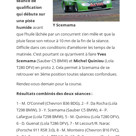
séance de
qualification
qui débute sur
une piste
Y Scemama
humide
avant
que l’huile lâchée par un concurrent s’en mêle et que la
pluie fasse son retour à 10 mn de la fin de la séance.
Difficile dans ces conditions d’améliorer les temps de la
matinée. C’est pourtant ce qu’arrivent à faire
Yves
Scemama
(Sauber C5 BMW) et
Michel Quiniou
(Lola
T280 DFV) en proto 2. Cela permet à Scemama de se
retrouver en 3ème position toutes séances confondues.
Rendez-vous demain pour la course.
Résultats combinés des deux séances :
1 - M. O’Connell (Chevron B36 BDG), 2 - F. Da Rocha (Lola
T298 BMW), 3 - Y. Scemama (Sauber C5 BMW), 4 - P.
Lafargue (Lola T298 BMW), 5 - M. Quiniou (Lola T280 DFV),
6 - D. Guenat (Lola T286 DFV), 7 - M Lecourt/R. Narac
(Porsche 911 RSR 3.0), 8 - M. Monteiro (Chevron B16 FVC),