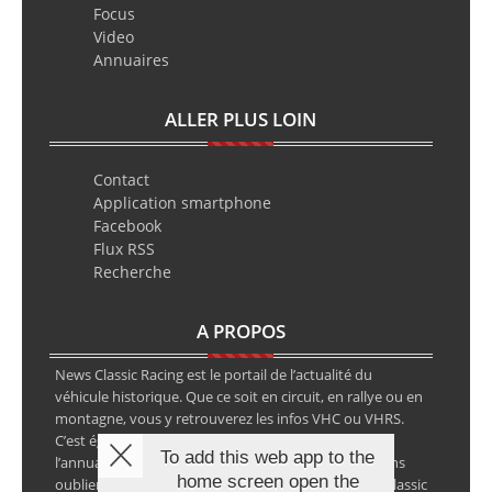
Focus
Video
Annuaires
ALLER PLUS LOIN
Contact
Application smartphone
Facebook
Flux RSS
Recherche
A PROPOS
News Classic Racing est le portail de l’actualité du
véhicule historique. Que ce soit en circuit, en rallye ou en
montagne, vous y retrouverez les infos VHC ou VHRS.
C’est également le calendrier des épreuves ainsi que
To add this web app to the
l’annuaire des spécialistes de la voiture ancienne, sans
home screen open the
oublier les petites annonces avec notre partenaire Classic