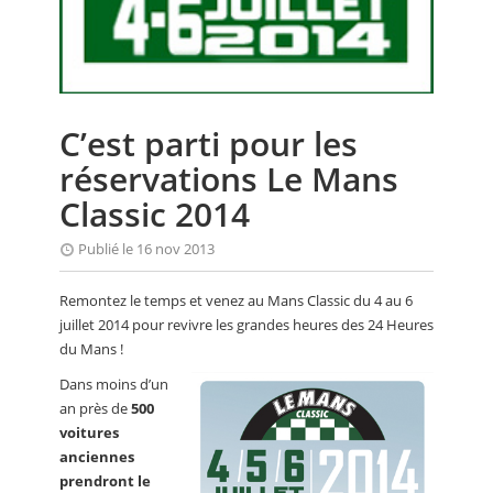
CALENDRIER
FOCUS
VIDEO
C’est parti pour les
ANNUAIRES
réservations Le Mans
PETITES ANNONCES
Classic 2014
Publié le 16 nov 2013
Remontez le temps et venez au Mans Classic du 4 au 6
juillet 2014 pour revivre les grandes heures des 24 Heures
du Mans !
Dans moins d’un
an près de
500
voitures
anciennes
prendront le