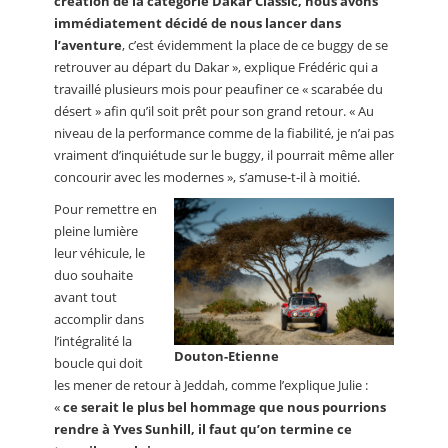
création de la catégorie Dakar Classic, nous avons
immédiatement décidé de nous lancer dans
l’aventure
, c’est évidemment la place de ce buggy de se
retrouver au départ du Dakar », explique Frédéric qui a
travaillé plusieurs mois pour peaufiner ce « scarabée du
désert » afin qu’il soit prêt pour son grand retour. « Au
niveau de la performance comme de la fiabilité, je n’ai pas
vraiment d’inquiétude sur le buggy, il pourrait même aller
concourir avec les modernes », s’amuse-t-il à moitié.
Pour remettre en
pleine lumière
leur véhicule, le
duo souhaite
avant tout
accomplir dans
l’intégralité la
Douton-Etienne
boucle qui doit
les mener de retour à Jeddah, comme l’explique Julie :
«
ce serait le plus bel hommage que nous pourrions
rendre à Yves Sunhill, il faut qu’on termine ce