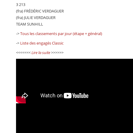
3 213
(fra) FRÉDÉRIC VERDAGUER
(fra) JULIE VERDAGUER
TEAM SUNHILL
->
Tous les classements par jour (étape + général)
->
Liste des engagés Classic
<<<<<<<
Lire la suite
>>>>>>