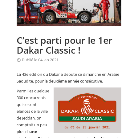
CALENDRIER
FOCUS
VIDEO
C’est parti pour le 1er
ANNUAIRES
Dakar Classic !
PETITES ANNONCES
Publié le 04 jan 2021
La 43e édition du Dakar a débuté ce dimanche en Arabie
Saoudite, pour la deuxième année consécutive.
Parmi les quelque
300 concurrents
qui se sont
élancés de la ville
de Jeddah, on
comptait un peu
plus d’
une