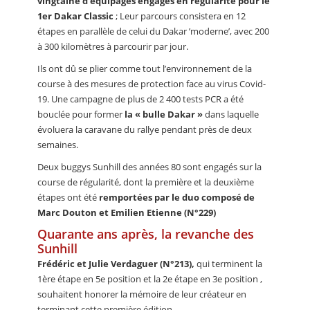
vingtaine d’équipages engagés en régularité pour le
1er Dakar Classic
; Leur parcours consistera en 12
étapes en parallèle de celui du Dakar ’moderne’, avec 200
à 300 kilomètres à parcourir par jour.
Ils ont dû se plier comme tout l’environnement de la
course à des mesures de protection face au virus Covid-
19. Une campagne de plus de 2 400 tests PCR a été
bouclée pour former
la « bulle Dakar »
dans laquelle
évoluera la caravane du rallye pendant près de deux
semaines.
Deux buggys Sunhill des années 80 sont engagés sur la
course de régularité, dont la première et la deuxième
étapes ont été
remportées par le duo composé de
Marc Douton et Emilien Etienne (N°229)
Quarante ans après, la revanche des
Sunhill
Frédéric et Julie Verdaguer (N°213),
qui terminent la
1ère étape en 5e position et la 2e étape en 3e position ,
souhaitent honorer la mémoire de leur créateur en
terminant cette première édition…