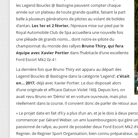
les Legend Boucles @ Bastogne peuvent compter chaque
année sur un plateau de toute grande qualité, faisant la part
belle à plusieurs générations de pilotes au volant de bolides
d’antan.
Les 1er et 2 février,
l’épreuve mise sur pied par le
Royal Automobile Club de Spa accueillera une nouvelle fois
une pléiade de grands noms... dont notre ex-pilote du
championnat du monde des rallyes
Bruno Thiry, qui fera
équipe avec Xavier Portier
dans l’habitacle d’une excellente
Ford Escort Mk2 Gr.4 !
La dernière fois que Bruno Thiry est apparu au départ des
Legend Boucles @ Bastogne dans la catégorie ‘Legend’,
c’était
en… 2017,
déjà avec Xavier Portier. Le duo disposait alors
d’une originale et efficace Datsun Violet 160J. Depuis lors, on
avait revu Bruno en ‘Démo’ et en voiture ouvreuse, mais plus
réellement dans la course. Il convient donc de parler de retour aux a
« Le projet date en fait d’il y a plus d’un an, et je le dois à deux 
commencer par Gérard Weber, un ami luxembourgeois qui gère une 
passionné de rallye, au point de posséder deux Ford Escort Mk2 d’exc
Regnier, de Regnier Sport Organisation, bien connu préparateur, qu