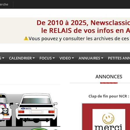
erche
S
CALENDRIER
FOCUS
VIDEO
ANNUAIRES
PETITES AN
ANNONCES
Clap de fin pour NCR :