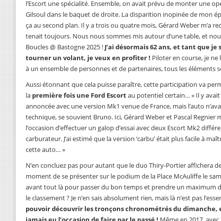
l’Escort une spécialité. Ensemble, on avait prévu de monter une op
Gilsoul dans le baquet de droite. La disparition inopinée de mon
ça au second plan. Il y a trois ou quatre mois, Gérard Weber m’a re
tenait toujours. Nous nous sommes mis autour d’une table, et nou
Boucles @ Bastogne 2025 !
J’ai désormais 62 ans, et tant que j
tourner un volant, je veux en profiter !
Piloter en course, je ne 
à un ensemble de personnes et de partenaires, tous les éléments s
Aussi étonnant que cela puisse paraître, cette participation va per
la
première fois une Ford Escort
au potentiel certain… « Il y avai
annoncée avec une version Mk1 venue de France, mais l’auto n’avai
technique, se souvient Bruno. Ici, Gérard Weber et Pascal Regnier m
l’occasion d’effectuer un galop d’essai avec deux Escort Mk2 différe
carburateur. J’ai estimé que la version ‘carbu’ était plus facile à maî
cette auto… »
N’en concluez pas pour autant que le duo Thiry-Portier affichera
moment de se présenter sur le podium de la Place McAuliffe le sa
avant tout là pour passer du bon temps et prendre un maximum de p
le classement ? Je n’en sais absolument rien, mais là n’est pas l’esse
pouvoir découvrir les tronçons chronométrés du dimanche, en
jamais eu l’occasion de faire par le passé !
Même en 2017, avec X