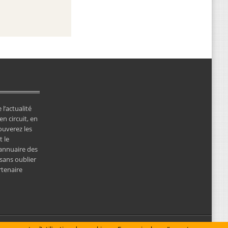
 l’actualité
en circuit, en
ouverez les
 le
’annuaire des
 sans oublier
rtenaire
© Copyright 2026 NewsClassicRacing, tous droits réservés