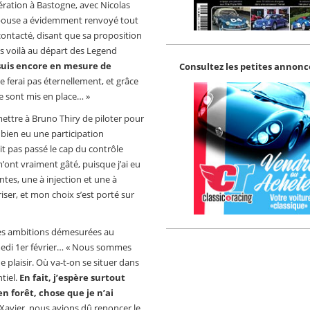
ération à Bastogne, avec Nicolas
 épouse a évidemment renvoyé tout
contacté, disant que sa proposition
s voilà au départ des Legend
e suis encore en mesure de
Consultez les petites annonce
le ferai pas éternellement, et grâce
e sont mis en place… »
mettre à Bruno Thiry de piloter pour
t bien eu une participation
t pas passé le cap du contrôle
’ont vraiment gâté, puisque j’ai eu
ntes, une à injection et une à
triser, et mon choix s’est porté sur
 des ambitions démesurées au
medi 1er février… « Nous sommes
laisir. Où va-t-on se situer dans
ntiel.
En fait, j’espère surtout
 forêt, chose que je n’ai
avier, nous avions dû renoncer le