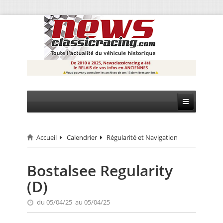
Accueil
Calendrier
Régularité et Navigation
CIRCUIT
RALLYE
Bostalsee Regularity
(D)
MONTAGNE
du 05/04/25 au 05/04/25
EVÈNEMENTS