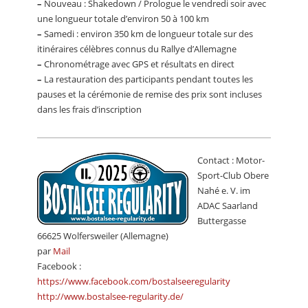
–
Nouveau : Shakedown / Prologue le vendredi soir avec
CALENDRIER
une longueur totale d’environ 50 à 100 km
–
Samedi : environ 350 km de longueur totale sur des
FOCUS
itinéraires célèbres connus du Rallye d’Allemagne
VIDEO
–
Chronométrage avec GPS et résultats en direct
–
La restauration des participants pendant toutes les
ANNUAIRES
pauses et la cérémonie de remise des prix sont incluses
dans les frais d’inscription
PETITES ANNONCES
Contact : Motor-
Sport-Club Obere
Nahé e. V. im
ADAC Saarland
Buttergasse
66625 Wolfersweiler (Allemagne)
par
Mail
Facebook :
https://www.facebook.com/bostalseeregularity
http://www.bostalsee-regularity.de/