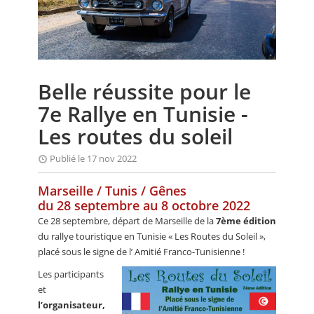
CALENDRIER
FOCUS
VIDEO
Belle réussite pour le
ANNUAIRES
7e Rallye en Tunisie -
PETITES ANNONCES
Les routes du soleil
Publié le 17 nov 2022
Marseille / Tunis / Gênes
du 28 septembre au 8 octobre 2022
Ce 28 septembre, départ de Marseille de la
7ème édition
du rallye touristique en Tunisie « Les Routes du Soleil »,
placé sous le signe de l’ Amitié Franco-Tunisienne !
Les participants
et
l’organisateur,