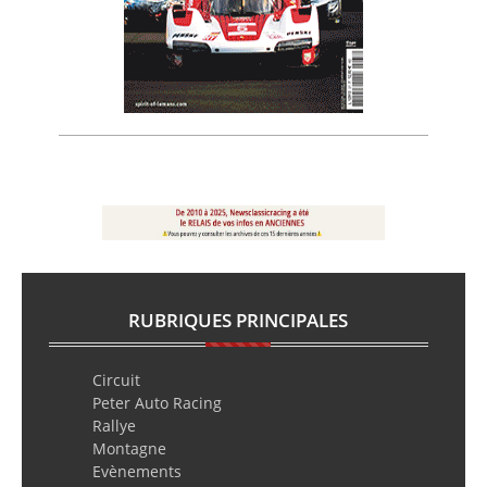
RUBRIQUES PRINCIPALES
Circuit
Peter Auto Racing
Rallye
Montagne
Evènements