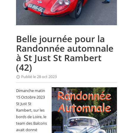
CALENDRIER
FOCUS
VIDEO
Belle journée pour la
ANNUAIRES
Randonnée automnale
PETITES ANNONCES
à St Just St Rambert
(42)
Publié le 28 oct 2023
Dimanche matin
15 Octobre 2023
St Just St
Rambert, sur les
bords de Loire, le
team des Balcons
avait donné