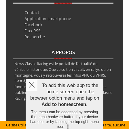
Contact
Application smartphone
Facebook
Flux RSS
Recherche
A PROPOS
News Classic Racing est le portail de l’actualité du
véhicule historique. Que ce soit en circuit, en rallye ou en
montagne, vous y retrouverez les infos VHC ou VHRS.
C’est également le calendrier des épreuves ainsi que
To add this web app to the
l’annuaire des spécialistes de la voiture ancienne, sans
home screen open the
oublier les petites annonces avec notre partenaire Classic
browser option menu and tap on
Racing Annonces.
Add to homescreen
.
The menu can be accessed by pressing
the menu hardware button if your device
has one, or by tapping the top right menu
Ce site utilise des cookies pour le bon fonctionnement du site, aucune
Mentions légales
icon
.