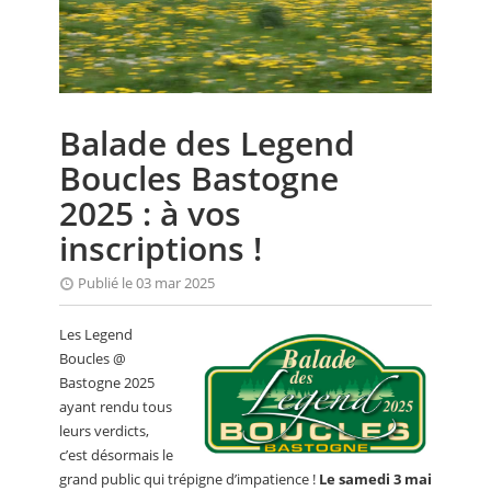
CALENDRIER
FOCUS
VIDEO
Balade des Legend
ANNUAIRES
Boucles Bastogne
PETITES ANNONCES
2025 : à vos
inscriptions !
Publié le 03 mar 2025
Les Legend
Boucles @
Bastogne 2025
ayant rendu tous
leurs verdicts,
c’est désormais le
grand public qui trépigne d’impatience !
Le samedi 3 mai