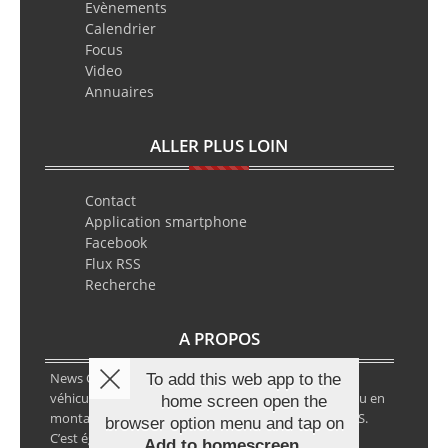
Evènements
Calendrier
Focus
Video
Annuaires
ALLER PLUS LOIN
Contact
Application smartphone
Facebook
Flux RSS
Recherche
A PROPOS
News Classic Racing est le portail de l’actualité du
To add this web app to the
véhicule historique. Que ce soit en circuit, en rallye ou en
home screen open the
montagne, vous y retrouverez les infos VHC ou VHRS.
browser option menu and tap on
C’est également le calendrier des épreuves ainsi que
Add to homescreen
.