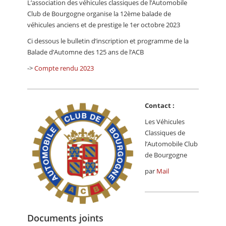
L’association des véhicules classiques de l’Automobile
CALENDRIER
Club de Bourgogne organise la 12ème balade de
véhicules anciens et de prestige le 1er octobre 2023
FOCUS
Ci dessous le bulletin d’inscription et programme de la
VIDEO
Balade d’Automne des 125 ans de l’ACB
ANNUAIRES
->
Compte rendu 2023
PETITES ANNONCES
Contact :
Les Véhicules
Classiques de
l’Automobile Club
de Bourgogne
par
Mail
Documents joints