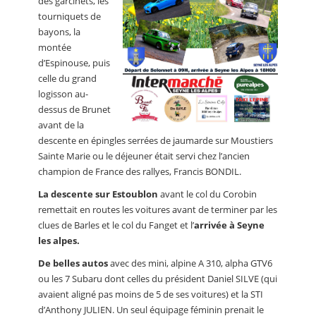
des garcinets, les
tourniquets de
bayons, la
montée
d’Espinouse, puis
celle du grand
logisson au-
dessus de Brunet
avant de la
descente en épingles serrées de jaumarde sur Moustiers
Sainte Marie ou le déjeuner était servi chez l’ancien
champion de France des rallyes, Francis BONDIL.
La descente sur Estoublon
avant le col du Corobin
remettait en routes les voitures avant de terminer par les
clues de Barles et le col du Fanget et l’
arrivée à Seyne
les alpes.
De belles autos
avec des mini, alpine A 310, alpha GTV6
ou les 7 Subaru dont celles du président Daniel SILVE (qui
avaient aligné pas moins de 5 de ses voitures) et la STI
d’Anthony JULIEN. Un seul équipage féminin prenait le