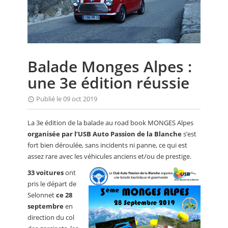
CALENDRIER
FOCUS
VIDEO
Balade Monges Alpes :
ANNUAIRES
une 3e édition réussie
PETITES ANNONCES
Publié le 09 oct 2019
La 3e édition de la balade au road book MONGES Alpes
organisée par l’USB Auto Passion de la Blanche
s’est
fort bien déroulée, sans incidents ni panne, ce qui est
assez rare avec les véhicules anciens et/ou de prestige.
33 voitures
ont
pris le départ de
Selonnet
ce 28
septembre
en
direction du col