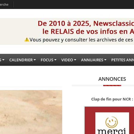
erche
S
CALENDRIER
FOCUS
VIDEO
ANNUAIRES
PETITES AN
ANNONCES
Clap de fin pour NCR :