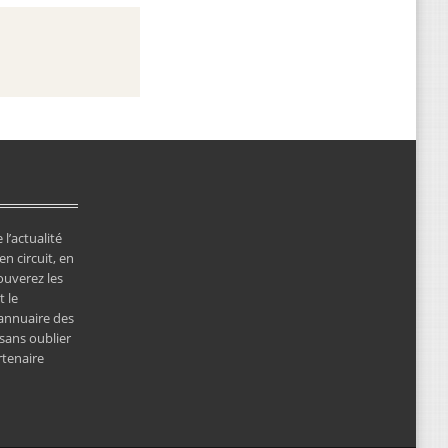
 l’actualité
en circuit, en
ouverez les
 le
’annuaire des
 sans oublier
rtenaire