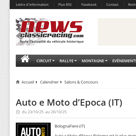
Lettre d'information
Flux RSS
Facebook
Contact
Rech
CIRCUIT
RALLYE
MONTAGNE
EVÈNEMENT
Accueil
Calendrier
Salons & Concours
Auto e Moto d’Epoca (IT)
du 23/10/25 au 26/10/25
BolognaFiere (IT)
Auto e Moto d’Epoca Bologne est le plus gra