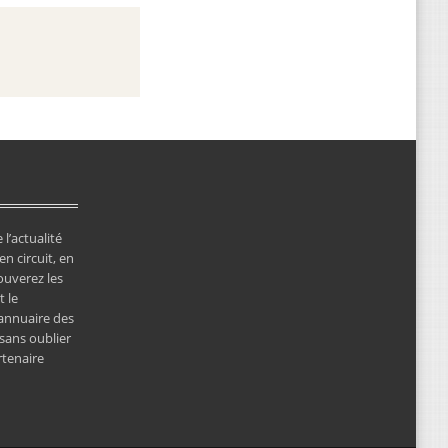
 l’actualité
en circuit, en
ouverez les
 le
’annuaire des
 sans oublier
rtenaire