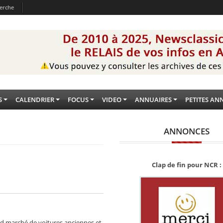
erche
S
CALENDRIER
FOCUS
VIDEO
ANNUAIRES
PETITES AN
ANNONCES
Clap de fin pour NCR :
nd marché de voitures anciennes et