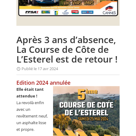
CALENDRIER
FOCUS
VIDEO
Après 3 ans d’absence,
ANNUAIRES
La Course de Côte de
PETITES ANNONCES
L’Esterel est de retour !
Publié le 17 avr 2024
Edition 2024 annulée
Elle était tant
attendue !
La revoilà enfin
avec un
revêtement neuf,
un asphalte lisse
et propre.