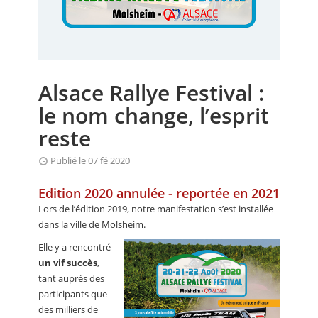
CALENDRIER
FOCUS
VIDEO
Alsace Rallye Festival :
ANNUAIRES
le nom change, l’esprit
PETITES ANNONCES
reste
Publié le 07 fé 2020
Edition 2020 annulée - reportée en 2021
Lors de l’édition 2019, notre manifestation s’est installée
dans la ville de Molsheim.
Elle y a rencontré
un vif succès
,
tant auprès des
participants que
des milliers de