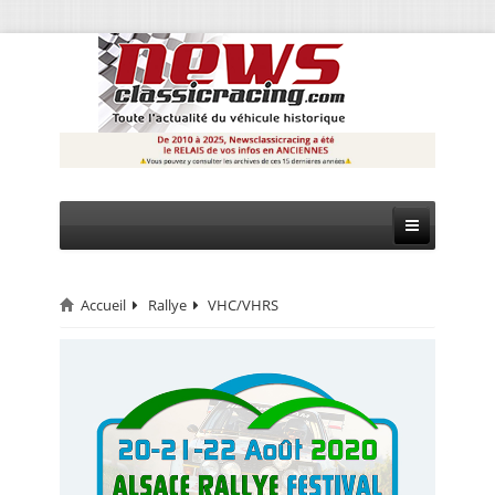
Accueil
Rallye
VHC/VHRS
CIRCUIT
RALLYE
MONTAGNE
EVÈNEMENTS