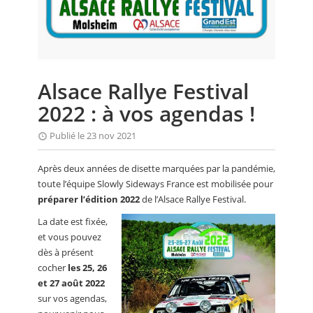
CALENDRIER
FOCUS
VIDEO
Alsace Rallye Festival
ANNUAIRES
2022 : à vos agendas !
PETITES ANNONCES
Publié le 23 nov 2021
Après deux années de disette marquées par la pandémie,
toute l’équipe Slowly Sideways France est mobilisée pour
préparer l’édition 2022
de l’Alsace Rallye Festival.
La date est fixée,
et vous pouvez
dès à présent
cocher
les 25, 26
et 27 août 2022
sur vos agendas,