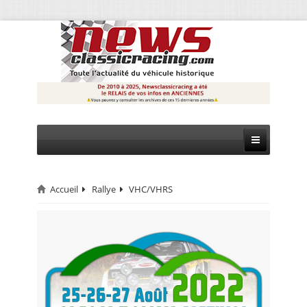
Accueil
Rallye
VHC/VHRS
CIRCUIT
RALLYE
MONTAGNE
EVÈNEMENTS