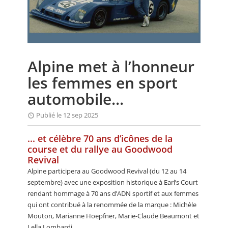
CALENDRIER
FOCUS
VIDEO
Alpine met à l’honneur
ANNUAIRES
les femmes en sport
PETITES ANNONCES
automobile...
Publié le 12 sep 2025
... et célèbre 70 ans d’icônes de la
course et du rallye au Goodwood
Revival
Alpine participera au Goodwood Revival (du 12 au 14
septembre) avec une exposition historique à Earl’s Court
rendant hommage à 70 ans d’ADN sportif et aux femmes
qui ont contribué à la renommée de la marque : Michèle
Mouton, Marianne Hoepfner, Marie-Claude Beaumont et
Lella Lombardi.