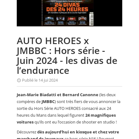
CALENDRIER
FOCUS
VIDEO
AUTO HEROES x
ANNUAIRES
JMBBC : Hors série -
PETITES ANNONCES
Juin 2024 - les divas de
l’endurance
Publié le 14 jui 2024
Jean-Marie Biadatti et Bernard Canonne
(les deux
compères de
JMBBC
) sont très fiers de vous annoncer la
sortie du Hors Série AUTO HEROES consacré aux 24
heures du Mans dans lequel figurent
24 magnifiques
voitures
qu’ils ont eu l’occasion de shooter en studio !
Découvrez
dès aujourd’hui en kiosque et chez votre
marchand de journaux
ce hors-série N°6 ! Peugeot