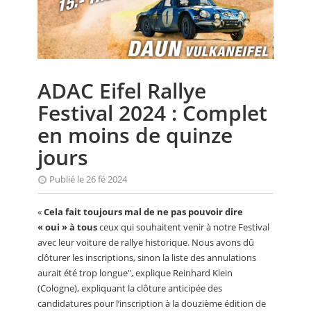
CALENDRIER
FOCUS
VIDEO
ADAC Eifel Rallye
ANNUAIRES
Festival 2024 : Complet
PETITES ANNONCES
en moins de quinze
jours
Publié le 26 fé 2024
«
Cela fait toujours mal de ne pas pouvoir dire
« oui » à tous
ceux qui souhaitent venir à notre Festival
avec leur voiture de rallye historique. Nous avons dû
clôturer les inscriptions, sinon la liste des annulations
aurait été trop longue", explique Reinhard Klein
(Cologne), expliquant la clôture anticipée des
candidatures pour l’inscription à la douzième édition de