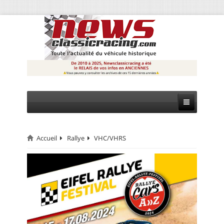
Accueil
Rallye
VHC/VHRS
CIRCUIT
RALLYE
MONTAGNE
EVÈNEMENTS