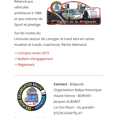
Réservé aux
CALENDRIER
véhicules
antérieure à 1988
FOCUS
et aux voitures de
VIDEO
Sport et prestige.
Sur les routes du
ANNUAIRES
Limousin autour de Limoges. le tracé sera en cartes
muettes et tracés, road-book, fléché Allemand.
PETITES ANNONCES
->
Compte rendu 2015
->
Bulletin d’engagement
->
Règlement
Contact
: Bréjaude
Organisation Rallye Historique
Haute Vienne - BORH87 -
Jacques ALBARET
Le Clos fleuri – Au paradis -
87270 CHAPTELAT