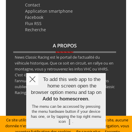
Contact
Application smartphone
Facebook
Flux RSS
Recherche
A PROPOS
News Classic Racing est le portail de l’actualité du
véhicule historique. Que ce soit en circuit, en rallye ou en
montagne, vous y retrouverez les infos VHC ou VHRS.
C’est également le calendrier des épreuves ainsi que
To add this web app to the
l’annuaire des spécialistes de la voiture ancienne, sans
home screen open the
oublier les petites annonces avec notre partenaire Classic
browser option menu and tap on
Racing Annonces.
Add to homescreen
.
The menu can be accessed by pressing
the menu hardware button if your device
has one, or by tapping the top right menu
Ce site utilise des cookies pour le bon fonctionnement du site, aucune
Mentions légales
icon
.
donnée n'est collectée à ce titre. En poursuivant votre navigation, vous
© Copyright 2026 NewsClassicRacing, tous droits réservés
acceptez l’utilisation des cookies.
En savoir plus
J’accepte