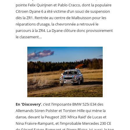
pointe Felix Quirijnen et Pablo Cracco, dont la populaire
Citroen Dyane 6 a été victime d’un souci de suspension
dès la ZR1. Rentrée au centre de Malbuisson pour les
réparations d’usage, la chevronnée a retrouvé le
parcours à la ZR4. La Dyane clôture donc provisoirement
le classement…
En ‘Discovery’
, c’est l’imposante BMW 525i E34 des
Allemands Sören Polster et Torsten Hille qui mène la
danse, devant la Peugeot 205 ‘Africa Raid’ de Lucas et
Nina Fraivre-Rampant, et l’improbable Mercedes 230 CE
de Gérard Faivre-Rampant et Pierre Blaise. Ici aussi, le ton