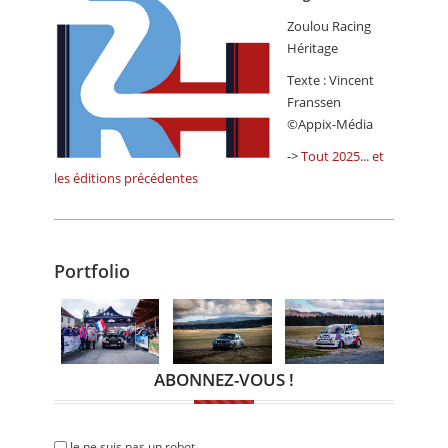
Zoulou Racing
Héritage
Texte : Vincent
Franssen
©Appix-Média
->
Tout 2025... et
les éditions précédentes
Portfolio
ABONNEZ-VOUS !
Je ne suis pas un robot