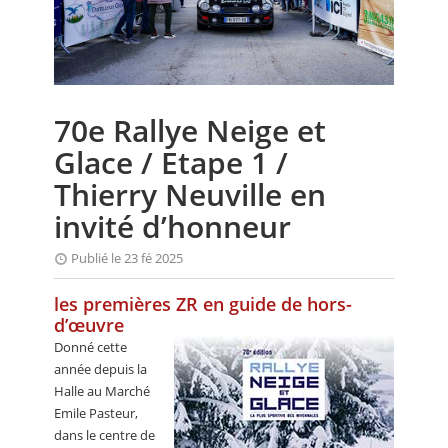
CALENDRIER
FOCUS
VIDEO
70e Rallye Neige et
ANNUAIRES
Glace / Etape 1 /
PETITES ANNONCES
Thierry Neuville en
invité d’honneur
Publié le 23 fé 2025
les premières ZR en guide de hors-
d’œuvre
Donné cette
année depuis la
Halle au Marché
Emile Pasteur,
dans le centre de