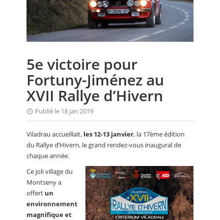
CALENDRIER
FOCUS
VIDEO
5e victoire pour
ANNUAIRES
Fortuny-Jiménez au
PETITES ANNONCES
XVII Rallye d’Hivern
Publié le 18 jan 2019
Viladrau accueillait,
les 12-13 janvier
, la 17ème édition
du Rallye d’Hivern, le grand rendez-vous inaugural de
chaque année.
Ce joli village du
Montseny a
offert
un
environnement
magnifique et