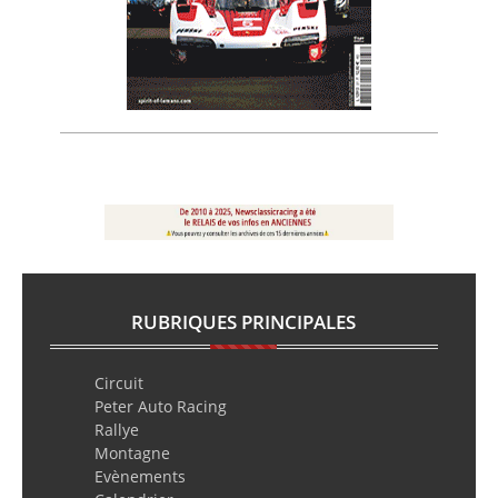
RUBRIQUES PRINCIPALES
Circuit
Peter Auto Racing
Rallye
Montagne
Evènements