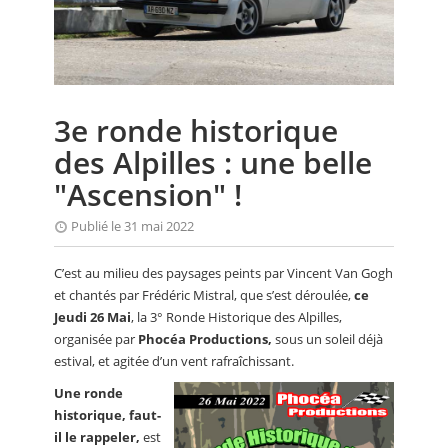
CALENDRIER
FOCUS
VIDEO
3e ronde historique
ANNUAIRES
des Alpilles : une belle
PETITES ANNONCES
"Ascension" !
Publié le 31 mai 2022
C’est au milieu des paysages peints par Vincent Van Gogh
et chantés par Frédéric Mistral, que s’est déroulée,
ce
Jeudi 26 Mai
, la 3° Ronde Historique des Alpilles,
organisée par
Phocéa Productions,
sous un soleil déjà
estival, et agitée d’un vent rafraîchissant.
Une ronde
historique, faut-
il le rappeler,
est