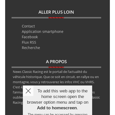
ALLER PLUS LOIN
Contact
Application smartphone
Facebook
Flux RSS
Recherche
A PROPOS
News Classic Racing est le portail de l’actualité du
véhicule historique. Que ce soit en circuit, en rallye ou en
montagne, vous y retrouverez les infos VHC ou VHRS.
C’est également le calendrier des épreuves ainsi que
To add this web app to the
l’annuaire des spécialistes de la voiture ancienne, sans
home screen open the
oublier les petites annonces avec notre partenaire Classic
browser option menu and tap on
Racing Annonces.
Add to homescreen
.
The menu can be accessed by pressing