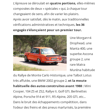
L’épreuve se déroulait en
quatre portions,
elles-mêmes
composées de deux « spéciales » qui, à chaque tour
changeaient de sens, afin de varier les plaisirs.
Après avoir satisfait, dès le matin, aux traditionnelles
vérifications administratives et techniques,
les 36
engagés s’élançaient pour un premier tour.
Une Morgan+4
Drophead, une
Manta 400, une
superbe Ascona
groupe 2, une
rare Matra
Muréna habituée
du Rallye de Monte Carlo Historique, une Talbot Lotus
très affutée, une BMW 2002 groupe 2,
et la meute
habituelle des autos construites avant 1988 :
Mini
Cooper, 104 ZS et ZS2, Rallye II, Golf GTI, Berlinettes
Alpine, Porsche 914 et 911, R5 Alpine, 205 GTI, etc...
Dans le bruit des échappements compétition, dans
l’odeur des freins et des pneus martyrisés, la première