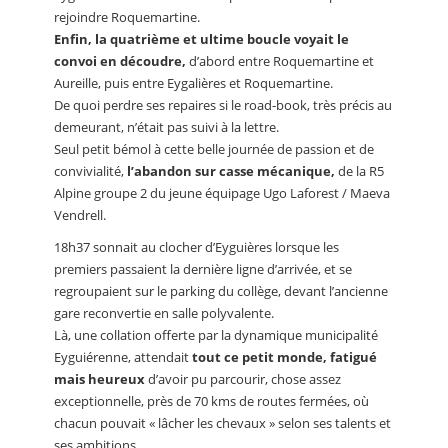
rejoindre Roquemartine.
Enfin, la quatrième et ultime boucle voyait le
convoi en découdre,
d’abord entre Roquemartine et
Aureille, puis entre Eygalières et Roquemartine.
De quoi perdre ses repaires si le road-book, très précis au
demeurant, n’était pas suivi à la lettre.
Seul petit bémol à cette belle journée de passion et de
convivialité,
l’abandon sur casse mécanique,
de la R5
Alpine groupe 2 du jeune équipage Ugo Laforest / Maeva
Vendrell.
18h37 sonnait au clocher d’Eyguières lorsque les
premiers passaient la dernière ligne d’arrivée, et se
regroupaient sur le parking du collège, devant l’ancienne
gare reconvertie en salle polyvalente.
Là, une collation offerte par la dynamique municipalité
Eyguiérenne, attendait
tout ce petit monde, fatigué
mais heureux
d’avoir pu parcourir, chose assez
exceptionnelle, près de 70 kms de routes fermées, où
chacun pouvait « lâcher les chevaux » selon ses talents et
ses ambitions.