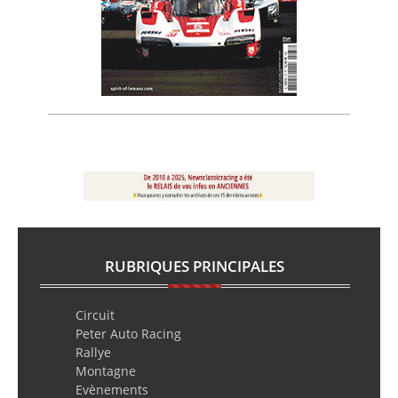
RUBRIQUES PRINCIPALES
Circuit
Peter Auto Racing
Rallye
Montagne
Evènements