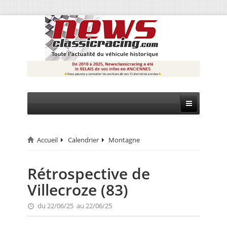
Accueil
Calendrier
Montagne
CIRCUIT
RALLYE
Rétrospective de
Villecroze (83)
MONTAGNE
du 22/06/25 au 22/06/25
EVÈNEMENTS