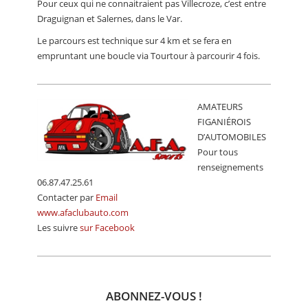
Pour ceux qui ne connaitraient pas Villecroze, c’est entre
CALENDRIER
Draguignan et Salernes, dans le Var.
FOCUS
Le parcours est technique sur 4 km et se fera en
empruntant une boucle via Tourtour à parcourir 4 fois.
VIDEO
ANNUAIRES
AMATEURS
PETITES ANNONCES
FIGANIÉROIS
D’AUTOMOBILES
Pour tous
renseignements
06.87.47.25.61
Contacter par
Email
www.afaclubauto.com
Les suivre
sur Facebook
ABONNEZ-VOUS !