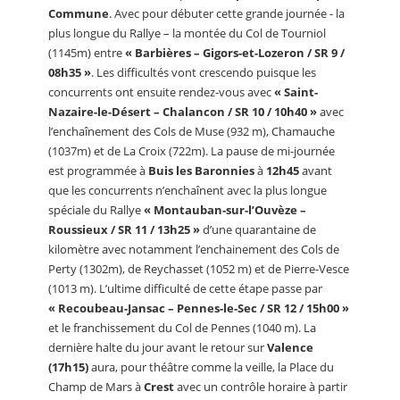
Commune
. Avec pour débuter cette grande journée - la
plus longue du Rallye – la montée du Col de Tourniol
(1145m) entre
« Barbières – Gigors-et-Lozeron / SR 9 /
08h35 »
. Les difficultés vont crescendo puisque les
concurrents ont ensuite rendez-vous avec
« Saint-
Nazaire-le-Désert – Chalancon / SR 10 / 10h40 »
avec
l’enchaînement des Cols de Muse (932 m), Chamauche
(1037m) et de La Croix (722m). La pause de mi-journée
est programmée à
Buis les Baronnies
à
12h45
avant
que les concurrents n’enchaînent avec la plus longue
spéciale du Rallye
« Montauban-sur-l’Ouvèze –
Roussieux / SR 11 / 13h25 »
d’une quarantaine de
kilomètre avec notamment l’enchainement des Cols de
Perty (1302m), de Reychasset (1052 m) et de Pierre-Vesce
(1013 m). L’ultime difficulté de cette étape passe par
« Recoubeau-Jansac – Pennes-le-Sec / SR 12 / 15h00 »
et le franchissement du Col de Pennes (1040 m). La
dernière halte du jour avant le retour sur
Valence
(17h15)
aura, pour théâtre comme la veille, la Place du
Champ de Mars à
Crest
avec un contrôle horaire à partir