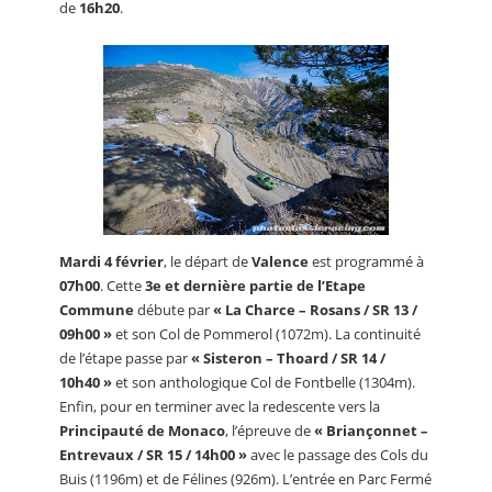
de
16h20
.
Mardi 4 février
, le départ de
Valence
est programmé à
07h00
. Cette
3e et dernière partie de l’Etape
Commune
débute par
« La Charce – Rosans / SR 13 /
09h00 »
et son Col de Pommerol (1072m). La continuité
de l’étape passe par
« Sisteron – Thoard / SR 14 /
10h40 »
et son anthologique Col de Fontbelle (1304m).
Enfin, pour en terminer avec la redescente vers la
Principauté de Monaco
, l’épreuve de
« Briançonnet –
Entrevaux / SR 15 / 14h00 »
avec le passage des Cols du
Buis (1196m) et de Félines (926m). L’entrée en Parc Fermé