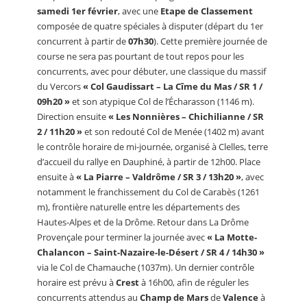
samedi 1er février
, avec une
Etape de Classement
composée de quatre spéciales à disputer (départ du 1er
concurrent à partir de
07h30
). Cette première journée de
course ne sera pas pourtant de tout repos pour les
concurrents, avec pour débuter, une classique du massif
du Vercors
« Col Gaudissart – La Cîme du Mas / SR 1 /
09h20 »
et son atypique Col de l’Écharasson (1146 m).
Direction ensuite
« Les Nonnières – Chichilianne / SR
2 / 11h20 »
et son redouté Col de Menée (1402 m) avant
le contrôle horaire de mi-journée, organisé à Clelles, terre
d’accueil du rallye en Dauphiné, à partir de 12h00. Place
ensuite à
« La Piarre – Valdrôme / SR 3 / 13h20 »
, avec
notamment le franchissement du Col de Carabès (1261
m), frontière naturelle entre les départements des
Hautes-Alpes et de la Drôme. Retour dans La Drôme
Provençale pour terminer la journée avec
« La Motte-
Chalancon – Saint-Nazaire-le-Désert / SR 4 / 14h30 »
via le Col de Chamauche (1037m). Un dernier contrôle
horaire est prévu à
Crest
à 16h00, afin de réguler les
concurrents attendus au
Champ de Mars
de
Valence
à