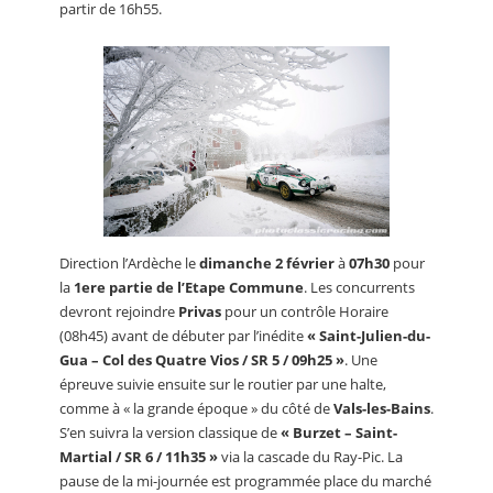
partir de 16h55.
Direction l’Ardèche le
dimanche 2 février
à
07h30
pour
la
1ere partie de l’Etape Commune
. Les concurrents
devront rejoindre
Privas
pour un contrôle Horaire
(08h45) avant de débuter par l’inédite
« Saint-Julien-du-
Gua – Col des Quatre Vios / SR 5 / 09h25 »
. Une
épreuve suivie ensuite sur le routier par une halte,
comme à « la grande époque » du côté de
Vals-les-Bains
.
S’en suivra la version classique de
« Burzet – Saint-
Martial / SR 6 / 11h35 »
via la cascade du Ray-Pic. La
pause de la mi-journée est programmée place du marché