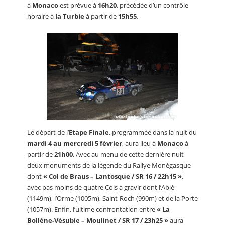
à
Monaco
est prévue à
16h20
, précédée d’un contrôle
horaire à
la Turbie
à partir de
15h55
.
Le départ de l’
Etape Finale
, programmée dans la nuit du
mardi 4 au mercredi 5 février
, aura lieu à
Monaco
à
partir de
21h00
. Avec au menu de cette dernière nuit
deux monuments de la légende du Rallye Monégasque
dont
« Col de Braus – Lantosque / SR 16 / 22h15 »
,
avec pas moins de quatre Cols à gravir dont l’Ablé
(1149m), l’Orme (1005m), Saint-Roch (990m) et de la Porte
(1057m). Enfin, l’ultime confrontation entre
« La
Bollène-Vésubie – Moulinet / SR 17 / 23h25 »
aura