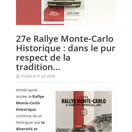
CALENDRIER
FOCUS
VIDEO
27e Rallye Monte-Carlo
ANNUAIRES
Historique : dans le pur
PETITES ANNONCES
respect de la
tradition…
Publié le 31 jui 2024
Année après
année, le
Rallye
Monte-Carlo
Historique
continue de se
distinguer par
la
diversité et